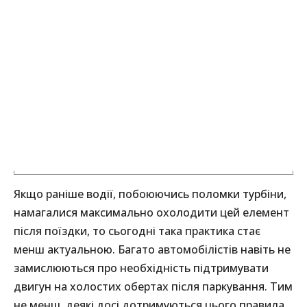
Якщо раніше водії, побоюючись поломки турбіни,
намагалися максимально охолодити цей елемент
після поїздки, то сьогодні така практика стає
менш актуальною. Багато автомобілістів навіть не
замислюються про необхідність підтримувати
двигун на холостих обертах після паркування. Тим
не менш, деякі досі дотримуються цього правила,