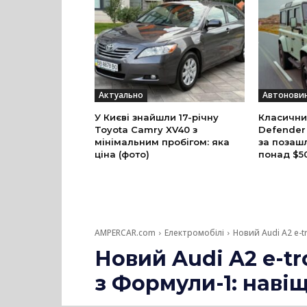
Актуально
Автонови
У Києві знайшли 17-річну
Класични
Toyota Camry XV40 з
Defender
мінімальним пробігом: яка
за позаш
ціна (фото)
понад $5