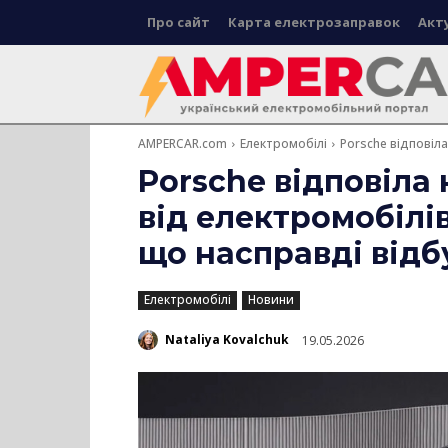
Про сайт
Карта електрозаправок
Акт
AMPERCAR.com
Електромобілі
Porsche відповіла 
Porsche відповіла 
від електромобілів
що насправді відб
Електромобілі
Новини
Nataliya Kovalchuk
19.05.2026