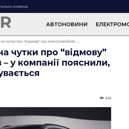
уальні новини
АВТОНОВИНИ
ЕЛЕКТРОМО
на чутки про “відмову” від електромобілів -...
на чутки про “відмову”
 – у компанії пояснили,
увається
444