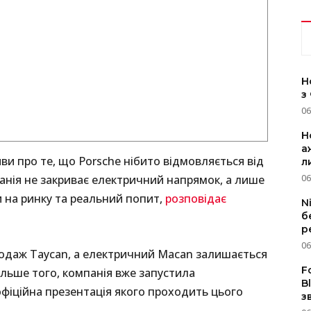
Н
з
06
Н
а
ви про те, що Porsche нібито відмовляється від
л
06
анія не закриває електричний напрямок, а лише
и на ринку та реальний попит,
розповідає
N
б
р
06
одаж Taycan, а електричний Macan залишається
F
льше того, компанія вже запустила
B
офіційна презентація якого проходить цього
з