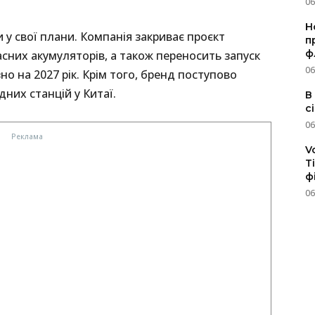
06
Н
 у свої плани. Компанія закриває проєкт
п
ф
асних акумуляторів, а також переносить запуск
06
о на 2027 рік. Крім того, бренд поступово
дних станцій у Китаї.
В
с
06
V
T
ф
06