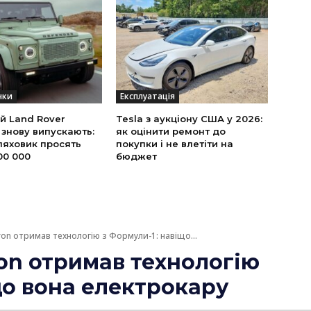
нки
Експлуатація
й Land Rover
Tesla з аукціону США у 2026:
 знову випускають:
як оцінити ремонт до
ляховик просять
покупки і не влетіти на
00 000
бюджет