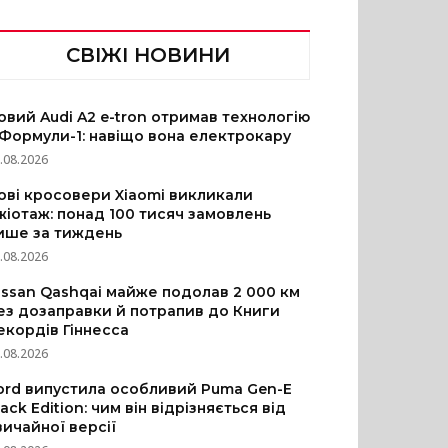
СВІЖІ НОВИНИ
овий Audi A2 e-tron отримав технологію
 Формули-1: навіщо вона електрокару
.08.2026
ові кросовери Xiaomi викликали
жіотаж: понад 100 тисяч замовлень
ише за тиждень
.08.2026
issan Qashqai майже подолав 2 000 км
ез дозаправки й потрапив до Книги
екордів Гіннесса
.08.2026
ord випустила особливий Puma Gen-E
lack Edition: чим він відрізняється від
вичайної версії