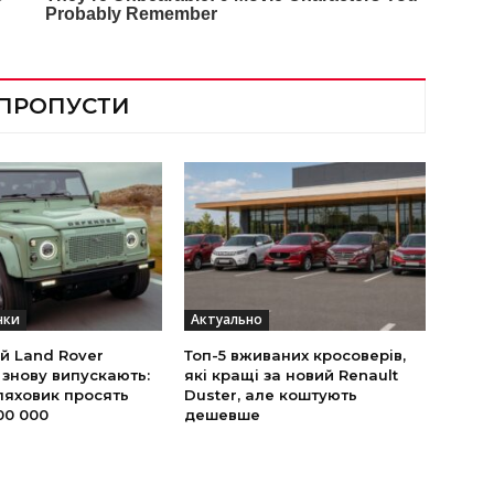
 ПРОПУСТИ
нки
Актуально
й Land Rover
Топ-5 вживаних кросоверів,
 знову випускають:
які кращі за новий Renault
ляховик просять
Duster, але коштують
00 000
дешевше