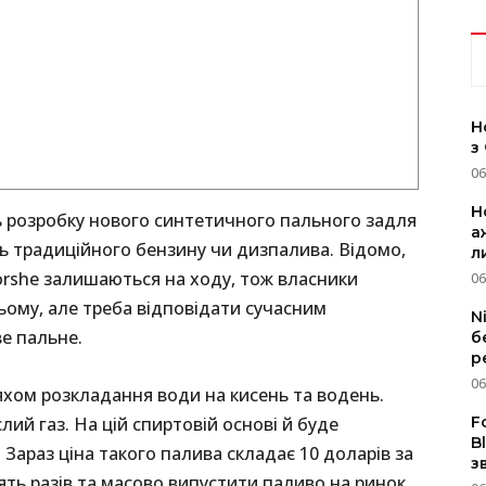
Н
з
06
Н
ь розробку нового синтетичного пального задля
а
ть традиційного бензину чи дизпалива. Відомо,
л
rshe залишаються на ходу, тож власники
06
ьому, але треба відповідати сучасним
N
е пальне.
б
р
06
хом розкладання води на кисень та водень.
F
ий газ. На цій спиртовій основі й буде
B
Зараз ціна такого палива складає 10 доларів за
з
’ять разів та масово випустити паливо на ринок.