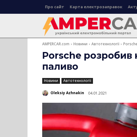
Про сайт
Карта електрозаправок
Акт
AMPERCAR.com
Новини
Автотехнології
Porsch
Porsche розробив 
паливо
Новини
Автотехнології
Oleksiy Azhnakin
04.01.2021