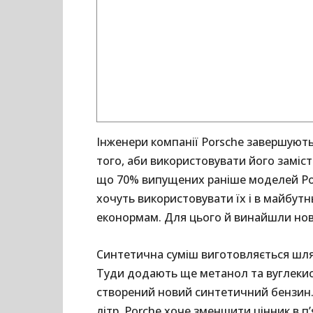
Інженери компанії Porsche завершуют
того, аби використовувати його заміс
що 70% випущених раніше моделей Po
хочуть використовувати їх і в майбутн
еконормам. Для цього й винайшли нов
Синтетична суміш виготовляється шля
Туди додають ще метанол та вуглекисл
створений новий синтетичний бензин. 
літр. Porche хоче зменшити цінник в п