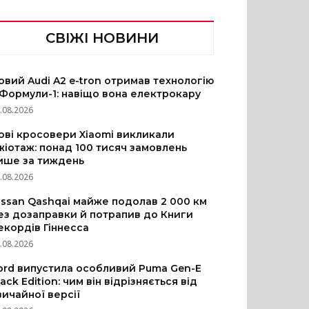
СВІЖІ НОВИНИ
овий Audi A2 e-tron отримав технологію
 Формули-1: навіщо вона електрокару
.08.2026
ові кросовери Xiaomi викликали
жіотаж: понад 100 тисяч замовлень
ише за тиждень
.08.2026
issan Qashqai майже подолав 2 000 км
ез дозаправки й потрапив до Книги
екордів Гіннесса
.08.2026
ord випустила особливий Puma Gen-E
lack Edition: чим він відрізняється від
вичайної версії