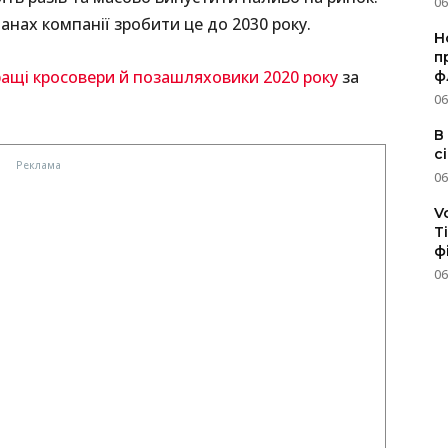
06
анах компанії зробити це до 2030 року.
Н
п
ращі кросовери й позашляховики 2020 року
за
ф
06
В
с
06
V
T
ф
06