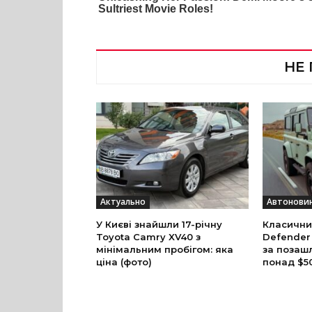
НЕ
Актуально
Автонови
У Києві знайшли 17-річну
Класични
Toyota Camry XV40 з
Defender
мінімальним пробігом: яка
за позаш
ціна (фото)
понад $5