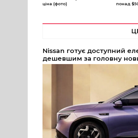
ціна (фото)
понад $5
Ц
Nissan готує доступний ел
дешевшим за головну нов