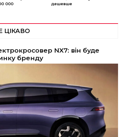
00 000
дешевше
Е ЦІКАВО
ектрокросовер NX7: він буде
инку бренду