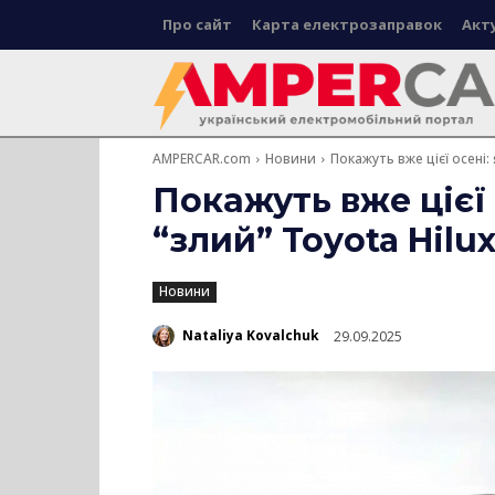
Про сайт
Карта електрозаправок
Акт
AMPERCAR.com
Новини
Покажуть вже цієї осені:
Покажуть вже цієї
“злий” Toyota Hil
Новини
Nataliya Kovalchuk
29.09.2025