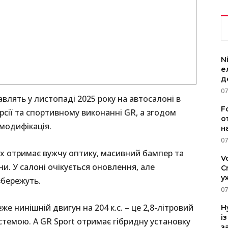
N
е
д
07
влять у листопаді 2025 року на автосалоні в
F
ерсії та спортивному виконанні GR, а згодом
о
 модифікація.
н
07
x отримає вужчу оптику, масивний бампер та
V
и. У салоні очікується оновлення, але
C
у
збережуть.
07
же нинішній двигун на 204 к.с. – це 2,8-літровий
H
і
стемою. А GR Sport отримає гібридну установку
з