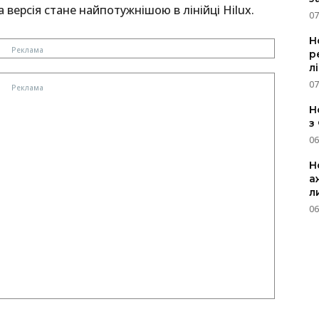
а версія стане найпотужнішою в лінійці Hilux.
07
Н
р
л
07
Н
з
06
Н
а
л
06