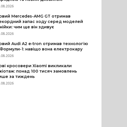
.08.2026
овий Mercedes-AMG GT отримав
екордний запас ходу серед моделей
інійки: чим ще він здивує
.08.2026
овий Audi A2 e-tron отримав технологію
 Формули-1: навіщо вона електрокару
.08.2026
ові кросовери Xiaomi викликали
жіотаж: понад 100 тисяч замовлень
ише за тиждень
.08.2026