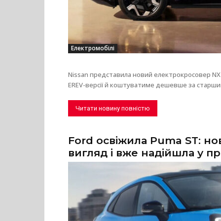
Електромобілі
Nissan представила новий електрокросовер NX7
EREV-версії й коштуватиме дешевше за старши
Читати новину повністю
Ford освіжила Puma ST: но
вигляд і вже надійшла у п