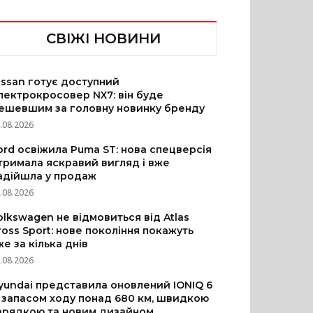
СВІЖІ НОВИНИ
issan готує доступний
лектрокросовер NX7: він буде
ешевшим за головну новинку бренду
.08.2026
ord освіжила Puma ST: нова спецверсія
тримала яскравий вигляд і вже
адійшла у продаж
.08.2026
olkswagen не відмовиться від Atlas
ross Sport: нове покоління покажуть
же за кілька днів
.08.2026
yundai представила оновлений IONIQ 6
з запасом ходу понад 680 км, швидкою
арядкою та новим дизайном