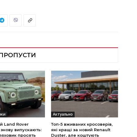
 ПРОПУСТИ
нки
Актуально
й Land Rover
Топ-5 вживаних кросоверів,
 знову випускають:
які кращі за новий Renault
ляховик просять
Duster, але коштують