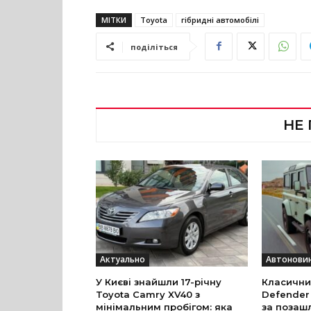
МІТКИ
Toyota
гібридні автомобілі
поділіться
НЕ
Актуально
Автонови
У Києві знайшли 17-річну
Класични
Toyota Camry XV40 з
Defender
мінімальним пробігом: яка
за позаш