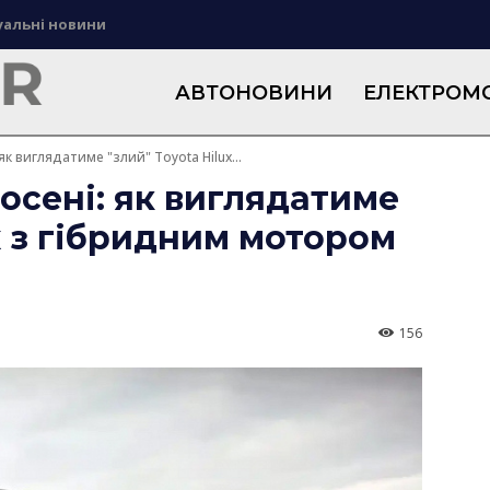
уальні новини
АВТОНОВИНИ
ЕЛЕКТРОМО
 як виглядатиме "злий" Toyota Hilux...
 осені: як виглядатиме
ux з гібридним мотором
156