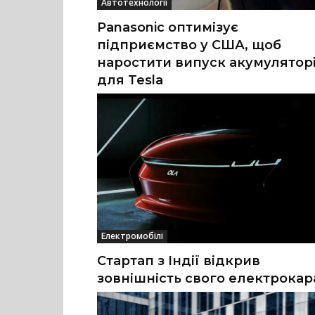
Автотехнології
Panasonic оптимізує
підприємство у США, щоб
наростити випуск акумулятор
для Tesla
Електромобілі
Стартап з Індії відкрив
зовнішність свого електрокар