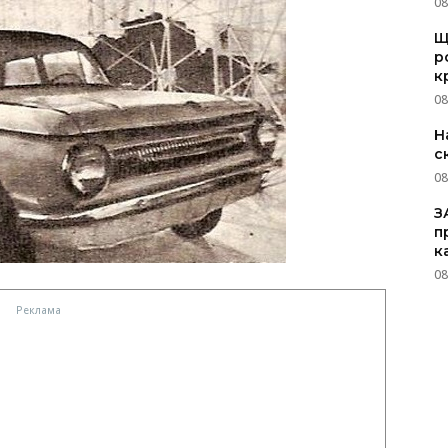
08
Щ
р
к
08
Н
с
08
З
п
к
08