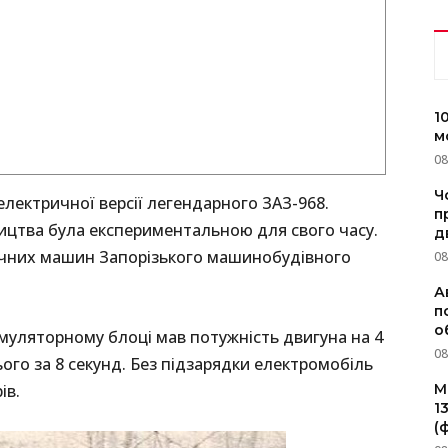
1
м
08
Ч
 електричної версії легендарного ЗАЗ-968.
п
ництва була експериментальною для свого часу.
д
ичних машин Запорізького машинобудівного
08
А
п
о
муляторному блоці мав потужність двигуна на 4
08
ього за 8 секунд. Без підзарядки електромобіль
M
ів.
1
(