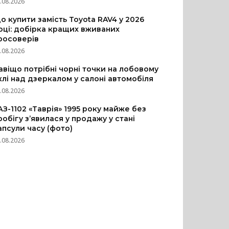
.08.2026
о купити замість Toyota RAV4 у 2026
оці: добірка кращих вживаних
росоверів
.08.2026
авіщо потрібні чорні точки на лобовому
клі над дзеркалом у салоні автомобіля
.08.2026
АЗ-1102 «Таврія» 1995 року майже без
робігу з’явилася у продажу у стані
апсули часу (фото)
.08.2026