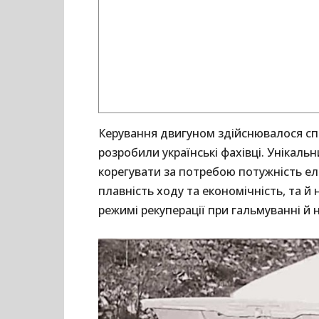
Керування двигуном здійснювалося сп
розробили українські фахівці. Унікал
корегувати за потребою потужність е
плавність ходу та економічність, та й
режимі рекуперації при гальмуванні й н