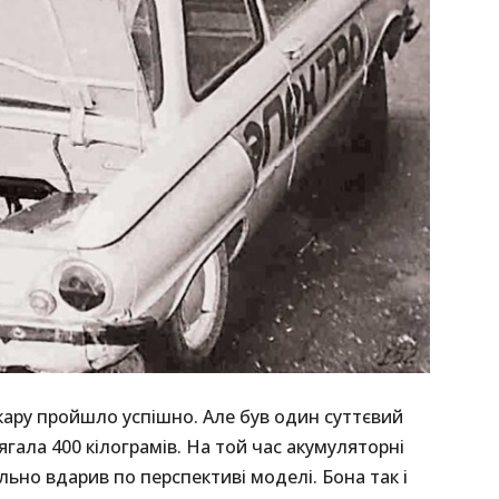
ару пройшло успішно. Але був один суттєвий
ягала 400 кілограмів. На той час акумуляторні
льно вдарив по перспективі моделі. Бона так і