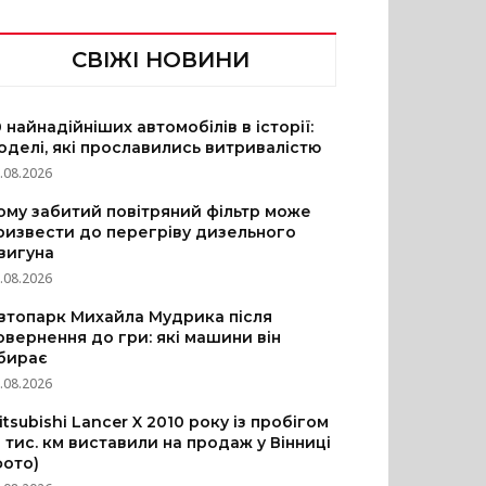
СВІЖІ НОВИНИ
0 найнадійніших автомобілів в історії:
оделі, які прославились витривалістю
.08.2026
ому забитий повітряний фільтр може
ризвести до перегріву дизельного
вигуна
.08.2026
втопарк Михайла Мудрика після
овернення до гри: які машини він
бирає
.08.2026
itsubishi Lancer X 2010 року із пробігом
3 тис. км виставили на продаж у Вінниці
фото)