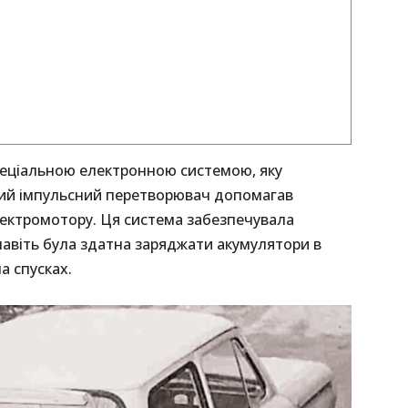
еціальною електронною системою, яку
ьний імпульсний перетворювач допомагав
лектромотору. Ця система забезпечувала
 навіть була здатна заряджати акумулятори в
а спусках.