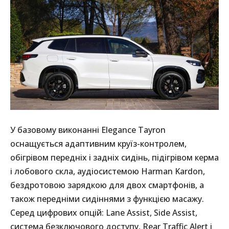
У базовому виконанні Elegance Tayron
оснащується адаптивним круїз-контролем,
обігрівом передніх і задніх сидінь, підігрівом керма
і лобового скла, аудіосистемою Harman Kardon,
бездротовою зарядкою для двох смартфонів, а
також передніми сидіннями з функцією масажу.
Серед цифрових опцій: Lane Assist, Side Assist,
система безключового доступу, Rear Traffic Alert і