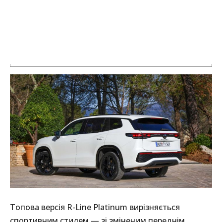
Топова версія R-Line Platinum вирізняється
спортивним стилем — зі зміненим переднім