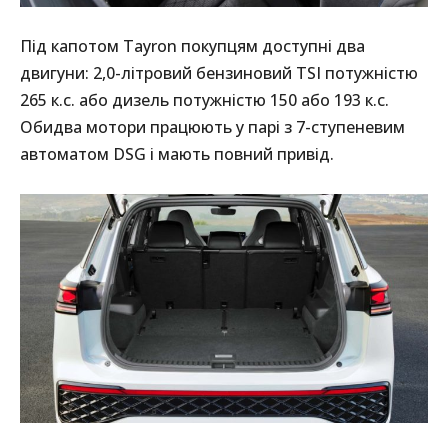
Під капотом Tayron покупцям доступні два
двигуни: 2,0-літровий бензиновий TSI потужністю
265 к.с. або дизель потужністю 150 або 193 к.с.
Обидва мотори працюють у парі з 7-ступеневим
автоматом DSG і мають повний привід.