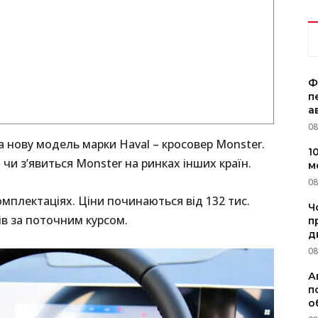
Ф
п
а
08
 нову модель марки Haval – кросовер Monster.
1
чи з’явиться Monster на ринках інших країн.
м
08
мплектаціях. Ціни починаються від 132 тис.
Ч
ів за поточним курсом.
п
д
08
А
п
о