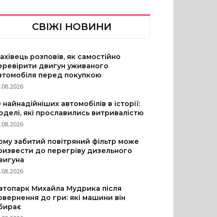
СВІЖІ НОВИНИ
ахівець розповів, як самостійно
еревірити двигун уживаного
втомобіля перед покупкою
.08.2026
0 найнадійніших автомобілів в історії:
оделі, які прославились витривалістю
.08.2026
ому забитий повітряний фільтр може
ризвести до перегріву дизельного
вигуна
.08.2026
втопарк Михайла Мудрика після
овернення до гри: які машини він
бирає