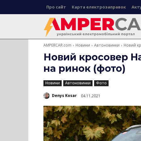
Про сайт
Карта електрозаправок
Акт
AMPERCAR.com
Новини
Автоновинки
Новий кр
Новий кросовер Ha
на ринок (фото)
Новини
Автоновинки
Фото
Denys Kosar
04.11.2021