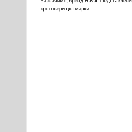
Зазначимо, бренд Haval представлений 
кросовери цієї марки.