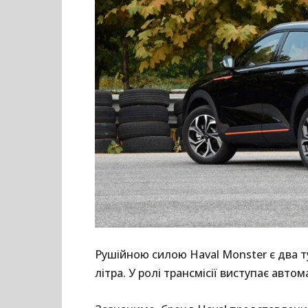
Рушійною силою Haval Monster є два ту
літра. У ролі трансмісії виступає ав