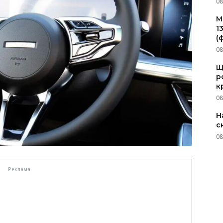
08
M
1
(
08
Щ
р
к
08
Н
с
08