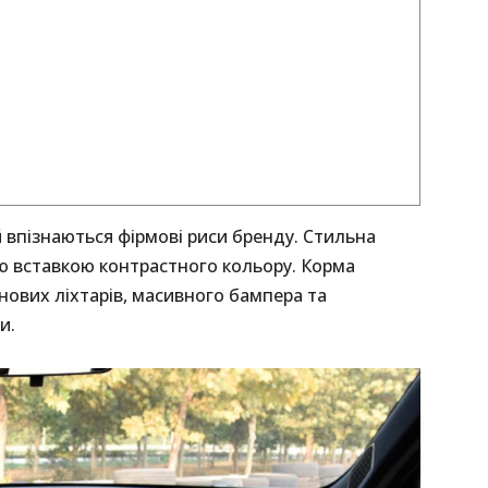
й впізнаються фірмові риси бренду. Стильна
ю вставкою контрастного кольору. Корма
нових ліхтарів, масивного бампера та
и.