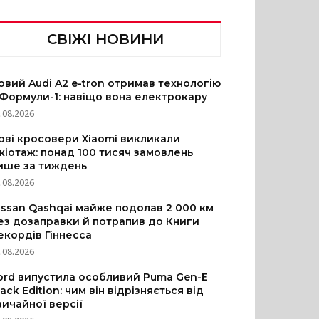
СВІЖІ НОВИНИ
овий Audi A2 e-tron отримав технологію
 Формули-1: навіщо вона електрокару
.08.2026
ові кросовери Xiaomi викликали
жіотаж: понад 100 тисяч замовлень
ише за тиждень
.08.2026
issan Qashqai майже подолав 2 000 км
ез дозаправки й потрапив до Книги
екордів Гіннесса
.08.2026
ord випустила особливий Puma Gen-E
lack Edition: чим він відрізняється від
вичайної версії