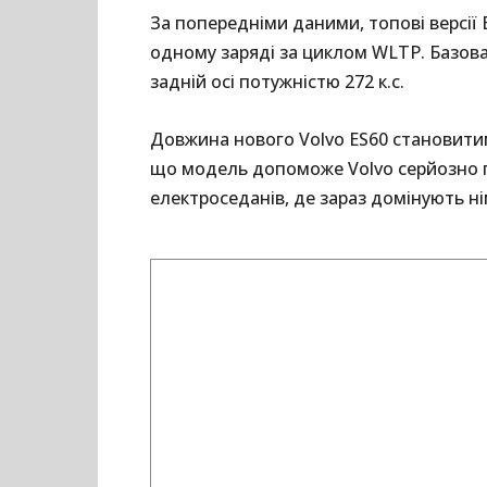
За попередніми даними, топові версії
одному заряді за циклом WLTP. Базов
задній осі потужністю 272 к.с.
Довжина нового Volvo ES60 становитим
що модель допоможе Volvo серйозно п
електроседанів, де зараз домінують ні