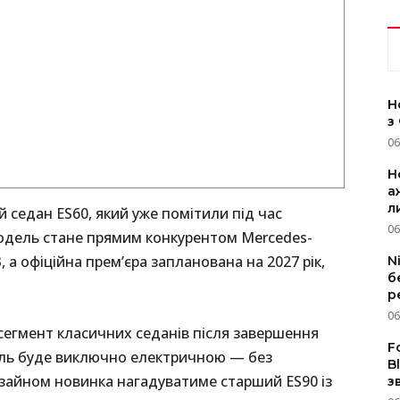
Н
з
06
Н
а
л
 седан ES60, який уже помітили під час
06
Модель стане прямим конкурентом Mercedes-
 а офіційна прем’єра запланована на 2027 рік,
N
б
р
06
сегмент класичних седанів після завершення
F
ель буде виключно електричною — без
B
изайном новинка нагадуватиме старший ES90 із
з