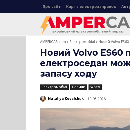
Про сайт
Карта електрозаправок
Акт
AMPERCAR.com
Електромобілі
Новий Volvo ES60
Новий Volvo ES60 
електроседан мож
запасу ходу
Електромобілі
Новини
Фото
Nataliya Kovalchuk
13.05.2026