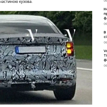
06
частиною кузова.
Н
п
ф
06
В
с
06
V
T
ф
06