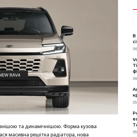
В
с
06
V
T
ф
06
A
к
05
P
е
T
ивнішою та динамічнішою. Форма кузова
05
лася масивна решітка радіатора, нова