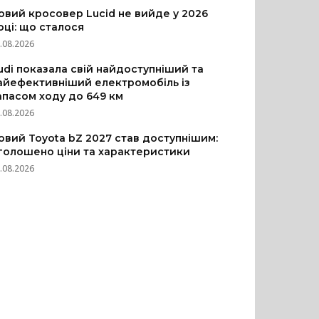
овий кросовер Lucid не вийде у 2026
оці: що сталося
.08.2026
udi показала свій найдоступніший та
айефективніший електромобіль із
апасом ходу до 649 км
.08.2026
овий Toyota bZ 2027 став доступнішим:
голошено ціни та характеристики
.08.2026