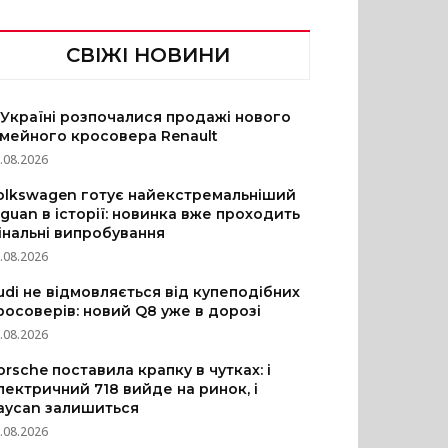
СВІЖІ НОВИНИ
 Україні розпочалися продажі нового
імейного кросовера Renault
.08.2026
olkswagen готує найекстремальніший
iguan в історії: новинка вже проходить
інальні випробування
.08.2026
udi не відмовляється від купеподібних
росоверів: новий Q8 уже в дорозі
.08.2026
orsche поставила крапку в чутках: і
лектричний 718 вийде на ринок, і
aycan залишиться
.08.2026