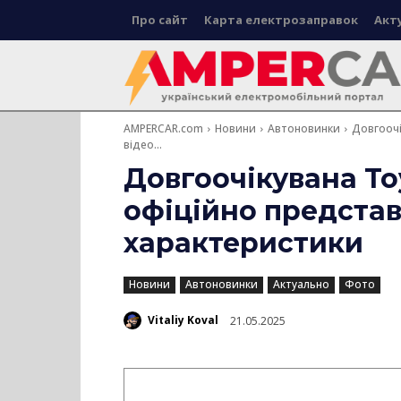
Про сайт
Карта електрозаправок
Акт
AMPERCAR.com
Новини
Автоновинки
Довгоочі
відео...
Довгоочікувана To
офіційно представл
характеристики
Новини
Автоновинки
Актуально
Фото
Vitaliy Koval
21.05.2025