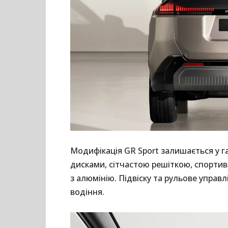
Модифікація GR Sport залишається у 
дисками, сітчастою решіткою, спорти
з алюмінію. Підвіску та рульове упра
водіння.