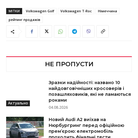
МІТКИ
Volkswagen Golf
Volkswagen T-Roc
Німеччина
рейтинг продажів
НЕ ПРОПУСТИ
Зразки надійності: названо 10
найдовговічніших кросоверів і
позашляховиків, які не ламаються
роками
Актуально
04.08.2026
Новий Audi A2 виїхав на
Нюрбургринг перед офіційною
прем’єрою: електромобіль
проходить фінальні тести