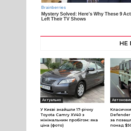
НЕ
Актуально
Автонови
У Києві знайшли 17-річну
Класични
Toyota Camry XV40 з
Defender
мінімальним пробігом: яка
за позаш
ціна (фото)
понад $5