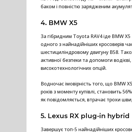
баком і повністю зарядженим акумулят
4. BMW X5
За гібридним Toyota RAV4 іде BMW X5 
одного з найнадійніших кросоверів ч
шестициліндровому двигуну B58. Також
активної безпеки та допомоги водієві,
високотехнологічних опцій.
Водночас імовірність того, що BMW X
років з моменту купівлі, становить 56%
як повідомляється, втрачає трохи шви
5. Lexus RX plug-in hybrid
Завершує топ-5 найнадійніших кросовер