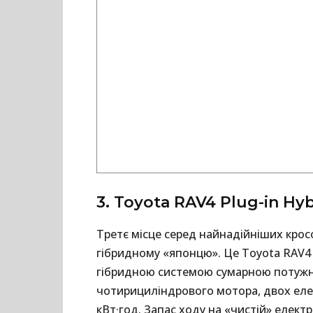
3. Toyota RAV4 Plug-in Hy
Третє місце серед найнадійніших крос
гібридному «японцю». Це Toyota RAV4 P
гібридною системою сумарною потужніс
чотирициліндрового мотора, двох елек
кВт·год. Запас ходу на «чистій» елект