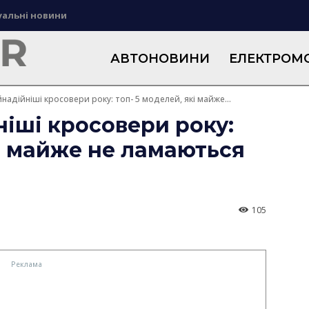
уальні новини
АВТОНОВИНИ
ЕЛЕКТРОМО
надійніші кросовери року: топ- 5 моделей, які майже...
іші кросовери року:
кі майже не ламаються
105