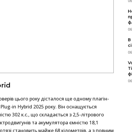
06
Н
п
ф
06
В
с
06
V
T
ф
06
brid
оверів цього року дісталося ще одному плагін-
lug-in Hybrid 2025 року. Він оснащується
тю 302 к.с., що складається з 2,5-літрового
тродвигунів та акумулятора ємністю 18,1
ротязі становить майже 68 кілометрів, а з повним