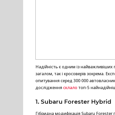
Надійність є одним із найважливіших п
загалом, так і кросоверів зокрема. Екс
опитування серед 300 000 автовласникі
дослідження
склало
топ-5 найнадійніш
1. Subaru Forester Hybrid
Гібридна модифікація Subaru Forester 