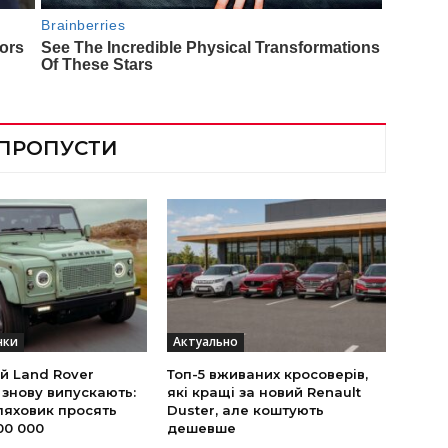
 ПРОПУСТИ
нки
Актуально
й Land Rover
Топ-5 вживаних кросоверів,
 знову випускають:
які кращі за новий Renault
ляховик просять
Duster, але коштують
00 000
дешевше