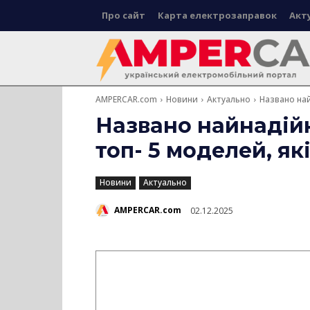
Про сайт
Карта електрозаправок
Акт
AMPERCAR.com
Новини
Актуально
Названо най
Названо найнадійн
топ- 5 моделей, я
Новини
Актуально
AMPERCAR.com
02.12.2025