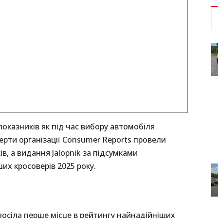
оказників як під час вибору автомобіля
перти організації Consumer Reports провели
в, а видання Jalopnik за підсумками
их кросоверів 2025 року.
посіла перше місце в рейтингу найнадійніших