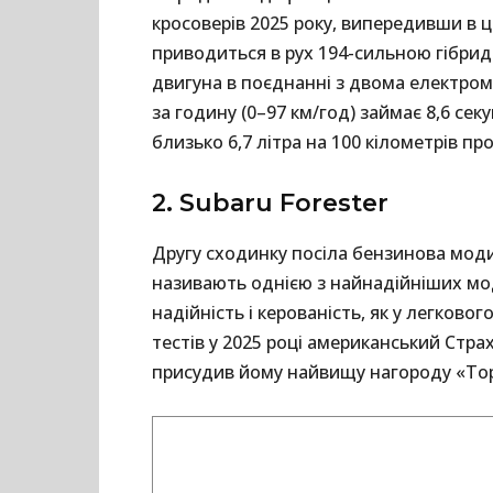
кросоверів 2025 року, випередивши в 
приводиться в рух 194-сильною гібрид
двигуна в поєднанні з двома електромо
за годину (0–97 км/год) займає 8,6 се
близько 6,7 літра на 100 кілометрів про
2. Subaru Forester
Другу сходинку посіла бензинова моди
називають однією з найнадійніших мод
надійність і керованість, як у легково
тестів у 2025 році американський Стра
присудив йому найвищу нагороду «Top 