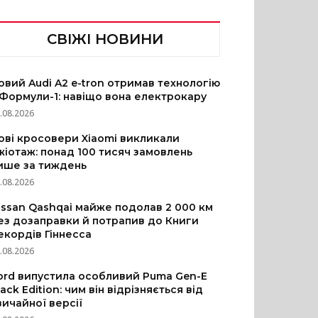
СВІЖІ НОВИНИ
овий Audi A2 e-tron отримав технологію
 Формули-1: навіщо вона електрокару
.08.2026
ові кросовери Xiaomi викликали
жіотаж: понад 100 тисяч замовлень
ише за тиждень
.08.2026
issan Qashqai майже подолав 2 000 км
ез дозаправки й потрапив до Книги
екордів Гіннесса
.08.2026
ord випустила особливий Puma Gen-E
lack Edition: чим він відрізняється від
вичайної версії