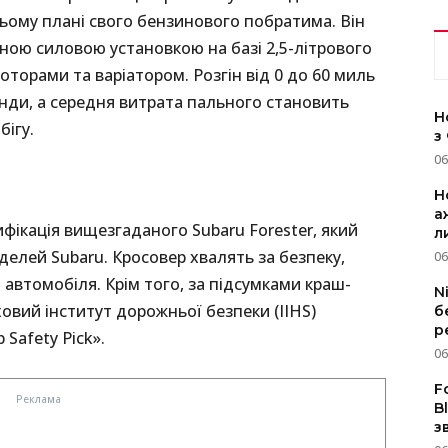
цьому плані свого бензинового побратима. Він
ною силовою установкою на базі 2,5-літрового
торами та варіатором. Розгін від 0 до 60 миль
кунди, а середня витрата пального становить
Н
бігу.
з
06
Н
а
фікація вищезгаданого Subaru Forester, який
л
елей Subaru. Кросовер хвалять за безпеку,
06
го автомобіля. Крім того, за підсумками краш-
N
ховий інститут дорожньої безпеки (IIHS)
б
р
Safety Pick».
06
F
B
з