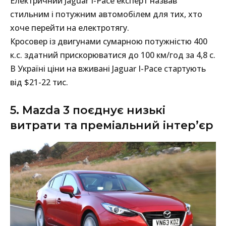
Електричний Jaguar I-Pace експерт назвав
стильним і потужним автомобілем для тих, хто
хоче перейти на електротягу.
Кросовер із двигунами сумарною потужністю 400
к.с. здатний прискорюватися до 100 км/год за 4,8 с.
В Україні ціни на вживані Jaguar I-Pace стартують
від $21-22 тис.
5. Mazda 3 поєднує низькі
витрати та преміальний інтер’єр