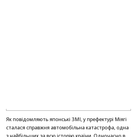
Як повідомляють японські ЗМІ, у префектурі Міягі
сталася справжня автомобільна катастрофа, одна
з найбільших за всю історію країни. Одночасно в