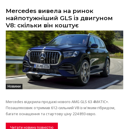
Mercedes вивела на ринок
найпотужніший GLS із двигуном
V8: скільки він коштує
Новини
Mercedes відкрила продажі нового AMG GLS 63 4MATIC+.
Позашляховик отримав 612-сильний V8 із м'яким гібридом,
багате оснащення та стартову ціну 224 893 євро.
Читати новину повністю