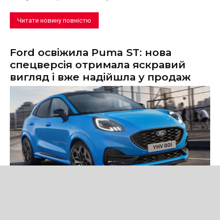
Читати новину повністю
Ford освіжила Puma ST: нова
спецверсія отримала яскравий
вигляд і вже надійшла у продаж
Новини
Ford представила Puma ST Edition — нову спеціальну версію
кросовера зі 160-сильним м'яким гібридом, спортивним