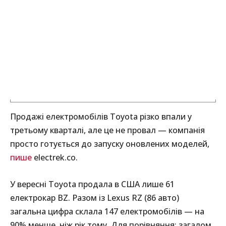
Продажі електромобілів Toyota різко впали у
третьому кварталі, але це не провал — компанія
просто готується до запуску оновлених моделей,
пише
electrek.co.
У вересні Toyota продала в США лише 61
електрокар BZ. Разом із Lexus RZ (86 авто)
загальна цифра склала 147 електромобілів — на
90% менше, ніж рік тому. Для порівняння: загалом