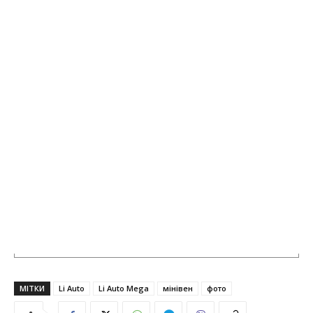
МІТКИ
Li Auto
Li Auto Mega
мінівен
фото