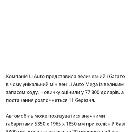
Компанія Li Auto представила величезний і багато
в чому унікальний мінівен Li Auto Mega із великим
запасом ходу. Новинку оцінили у 77 800 доларів, а
постачання розпочнеться 11 березня.
Автомобіль може похизуватися значними
габаритами 5350 х 1965 х 1850 мм при колісній базі
3300 мм. Новинка всього на 20 мм коротший від