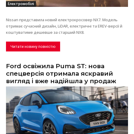
Електромобілі
Nissan представила новий електрокросовер NX7. Модель
отримає сучасний дизайн, LiDAR, електричні та EREV-версії й
коштуватиме дешевше за старший NX8.
Читати новину повністю
Ford освіжила Puma ST: нова
спецверсія отримала яскравий
вигляд і вже надійшла у продаж