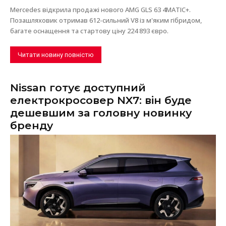
Mercedes відкрила продажі нового AMG GLS 63 4MATIC+.
Позашляховик отримав 612-сильний V8 із м'яким гібридом,
багате оснащення та стартову ціну 224 893 євро.
Читати новину повністю
Nissan готує доступний
електрокросовер NX7: він буде
дешевшим за головну новинку
бренду