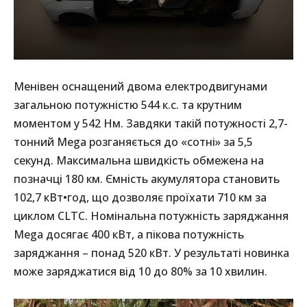
Менівен оснащений двома електродвигунами
загальною потужністю 544 к.с. та крутним
моментом у 542 Нм. Завдяки такій потужності 2,7-
тонний Mega розганяється до «сотні» за 5,5
секунд. Максимальна швидкість обмежена на
позначці 180 км. Ємність акумулятора становить
102,7 кВт•год, що дозволяє проїхати 710 км за
циклом CLTC. Номінальна потужність заряджання
Mega досягає 400 кВт, а пікова потужність
заряджання – понад 520 кВт. У результаті новинка
може заряджатися від 10 до 80% за 10 хвилин.