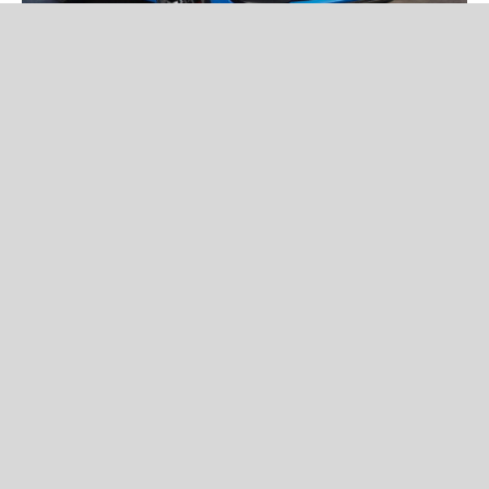
Новини
Ford представила Puma ST Edition — нову спеціальну версію
кросовера зі 160-сильним м'яким гібридом, спортивним
дизайном і розширеним оснащенням.
Читати новину повністю
Volkswagen не відмовиться від
Atlas Cross Sport: нове покоління
покажуть уже за кілька днів