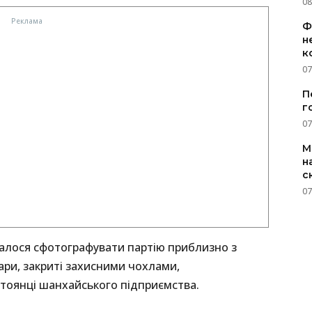
08
Ф
н
к
07
П
г
07
M
н
с
07
вдалося сфотографувати партію приблизно з
ари, закриті захисними чохлами,
тоянці шанхайського підприємства.