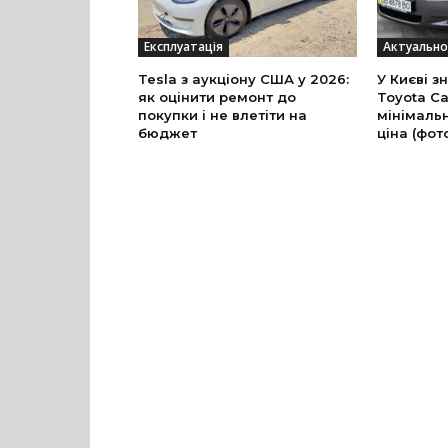
Експлуатація
Актуально
Tesla з аукціону США у 2026:
У Києві з
як оцінити ремонт до
Toyota Ca
покупки і не влетіти на
мінімальн
бюджет
ціна (фот