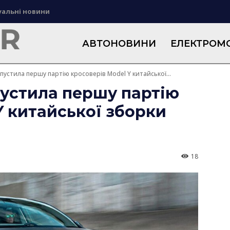
уальні новини
АВТОНОВИНИ
ЕЛЕКТРОМО
пустила першу партію кросоверів Model Y китайської...
пустила першу партію
Y китайської зборки
18