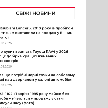
СВІЖІ НОВИНИ
itsubishi Lancer X 2010 року із пробігом
3 тис. км виставили на продаж у Вінниці
фото)
.08.2026
о купити замість Toyota RAV4 у 2026
оці: добірка кращих вживаних
росоверів
.08.2026
авіщо потрібні чорні точки на лобовому
клі над дзеркалом у салоні автомобіля
.08.2026
АЗ-1102 «Таврія» 1995 року майже без
робігу з’явилася у продажу у стані
апсули часу (фото)