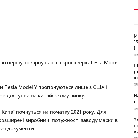
M
1
(
08
в першу товарну партію кросоверів Tesla Model
Щ
р
к
08
и Tesla Model Y пропонуються лише з США і
ане доступна на китайському ринку.
Н
с
08
 Китаї почнуться на початку 2021 року. Для
 розширені виробничі потужності заводу марки в
З
п
ьні документи.
к