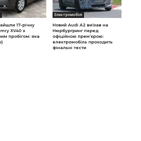
Електромобілі
найшли 17-річну
Новий Audi A2 виїхав на
mry XV40 з
Нюрбургринг перед
им пробігом: яка
офіційною прем’єрою:
о)
електромобіль проходить
фінальні тести