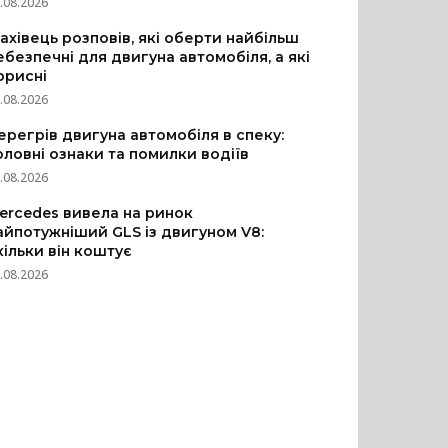
.08.2026
ахівець розповів, які оберти найбільш
ебезпечні для двигуна автомобіля, а які
орисні
.08.2026
ерегрів двигуна автомобіля в спеку:
оловні ознаки та помилки водіїв
.08.2026
ercedes вивела на ринок
айпотужніший GLS із двигуном V8:
кільки він коштує
.08.2026