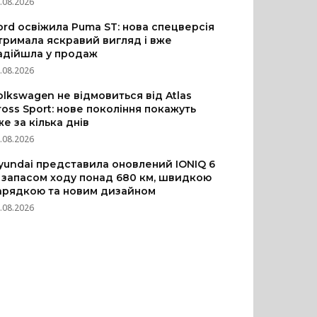
.08.2026
ord освіжила Puma ST: нова спецверсія
тримала яскравий вигляд і вже
адійшла у продаж
.08.2026
olkswagen не відмовиться від Atlas
ross Sport: нове покоління покажуть
же за кілька днів
.08.2026
yundai представила оновлений IONIQ 6
з запасом ходу понад 680 км, швидкою
арядкою та новим дизайном
.08.2026