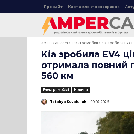
Про сайт
Карта електрозаправок
Акт
AMPERCAR.com
Електромобілі
Kia зробила EV4 ц
Kia зробила EV4 ці
отримала повний п
560 км
Електромобілі
Новини
Nataliya Kovalchuk
09.07.2026