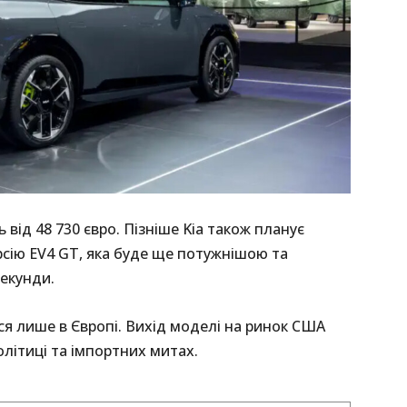
 від 48 730 євро. Пізніше Kia також планує
рсію EV4 GT, яка буде ще потужнішою та
секунди.
я лише в Європі. Вихід моделі на ринок США
олітиці та імпортних митах.