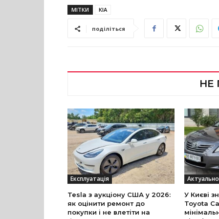
МІТКИ
KIA
поділіться
НЕ
Експлуатація
Актуально
Tesla з аукціону США у 2026:
У Києві з
як оцінити ремонт до
Toyota Ca
покупки і не влетіти на
мінімальн