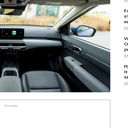
07
F
о
н
07
V
C
у
07
H
і
з
07