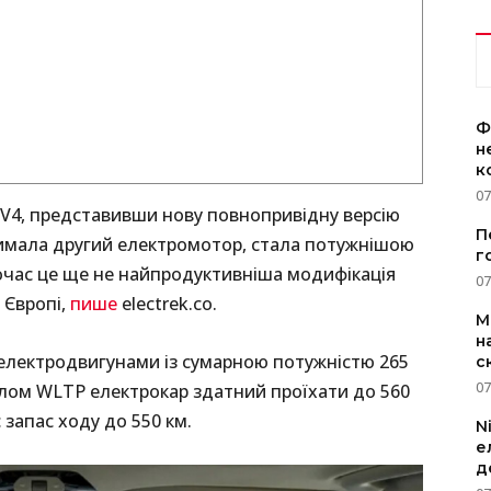
Ф
н
к
07
EV4, представивши нову повнопривідну версію
П
имала другий електромотор, стала потужнішою
г
очас це ще не найпродуктивніша модифікація
07
 Європі,
пише
electrek.co.
M
н
електродвигунами із сумарною потужністю 265
с
07
циклом WLTP електрокар здатний проїхати до 560
є запас ходу до 550 км.
N
е
д