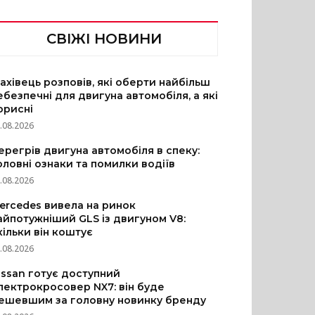
СВІЖІ НОВИНИ
ахівець розповів, які оберти найбільш
ебезпечні для двигуна автомобіля, а які
орисні
.08.2026
ерегрів двигуна автомобіля в спеку:
оловні ознаки та помилки водіїв
.08.2026
ercedes вивела на ринок
айпотужніший GLS із двигуном V8:
кільки він коштує
.08.2026
issan готує доступний
лектрокросовер NX7: він буде
ешевшим за головну новинку бренду