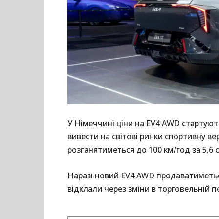
У Німеччині ціни на EV4 AWD стартують
вивести на світові ринки спортивну ве
розганятиметься до 100 км/год за 5,6 
Наразі новий EV4 AWD продаватиметьс
відклали через зміни в торговельній п