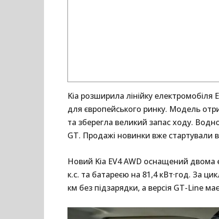
Kia розширила лінійку електромобіля 
для європейського ринку. Модель отр
та зберегла великий запас ходу. Водн
GT. Продажі новинки вже стартували в
Новий Kia EV4 AWD оснащений двома 
к.с. та батареєю на 81,4 кВт·год. За 
км без підзарядки, а версія GT-Line ма