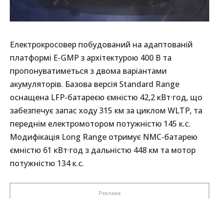
Електрокросовер побудований на адаптованій
платформі E-GMP з архітектурою 400 В та
пропонуватиметься з двома варіантами
акумуляторів. Базова версія Standard Range
оснащена LFP-батареєю ємністю 42,2 кВт·год, що
забезпечує запас ходу 315 км за циклом WLTP, та
переднім електромотором потужністю 145 к.с.
Модифікація Long Range отримує NMC-батарею
ємністю 61 кВт·год з дальністю 448 км та мотор
потужністю 134 к.с.