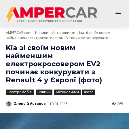
AMPERCAR.com
Новини
Автоновинки
Kia зі своїм новим
найменшим електрокросовером EV2 починає конкурувати...
Kia зі своїм новим
найменшим
електрокросовером EV2
починає конкурувати з
Renault 4 у Європі (фото)
Електромобілі
Новини
Автоновинки
Фото
Олексій Астапов
10.01.2026
265