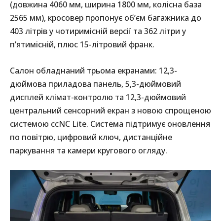
(довжина 4060 мм, ширина 1800 мм, колісна база
2565 мм), кросовер пропонує об’єм багажника до
403 літрів у чотиримісній версії та 362 літри у
п’ятимісній, плюс 15-літровий франк.
Салон обладнаний трьома екранами: 12,3-
дюймова приладова панель, 5,3-дюймовий
дисплей клімат-контролю та 12,3-дюймовий
центральний сенсорний екран з новою спрощеною
системою ccNC Lite. Система підтримує оновлення
по повітрю, цифровий ключ, дистанційне
паркування та камери кругового огляду.