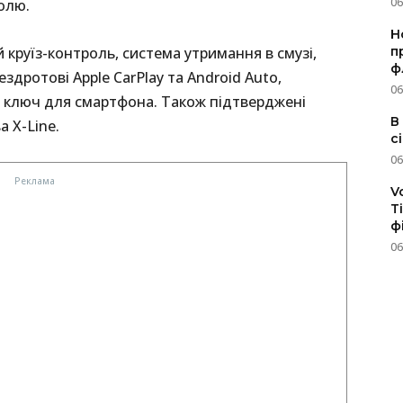
06
олю.
Н
п
круїз-контроль, система утримання в смузі,
ф
ездротові Apple CarPlay та Android Auto,
06
й ключ для смартфона. Також підтверджені
В
а X-Line.
с
06
V
T
ф
06