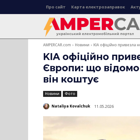
Про сайт
Карта електрозаправок
Акт
AMPERCAR.com
Новини
KIA офіційно привезла н
KIA офіційно приве
Європи: що відомо
він коштує
Новини
Фото
Nataliya Kovalchuk
11.05.2026