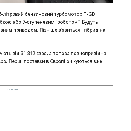
,6-літровий бензиновий турбомотор T-GDI
обкою або 7-ступеневим “роботом”. Будуть
 повним приводом. Пізніше з’явиться і гібрид на
тують від 31 812 євро, а топова повнопривідна
ро. Перші поставки в Європі очікуються вже