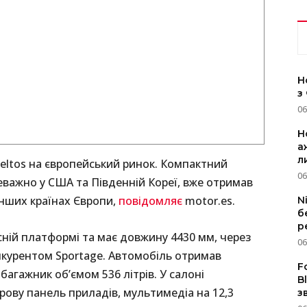
Н
з
06
Н
а
л
eltos на європейський ринок. Компактний
06
еважно у США та Південній Кореї, вже отримав
 інших країнах Європи,
повідомляє
motor.es.
N
б
р
сній платформі та має довжину 4430 мм, через
06
курентом Sportage. Автомобіль отримав
F
багажник об’ємом 536 літрів. У салоні
B
ову панель приладів, мультимедіа на 12,3
з