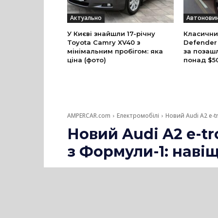
Актуально
Автонови
У Києві знайшли 17-річну
Класични
Toyota Camry XV40 з
Defender
мінімальним пробігом: яка
за позаш
ціна (фото)
понад $5