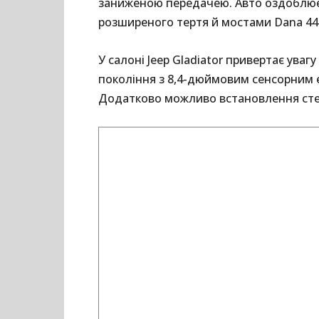
заниженою передачею. Авто оздоблює
розширеного тертя й мостами Dana 44
У салоні Jeep Gladiator привертає ува
покоління з 8,4-дюймовим сенсорним 
Додатково можливо встановлення стер