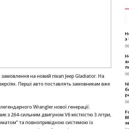
Н
з
06
Н
а
л
06
замовлення на новий пікап Jeep Gladiator. На
 версіях. Перші авто поставлять замовникам вже
N
б
р
06
 легендарного Wrangler нової генерації.
F
 з 264-сильним двигуном V6 місткістю 3 літри,
B
томатом” та повнопривідною системою із
з