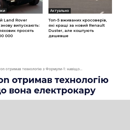
нки
Актуально
й Land Rover
Топ-5 вживаних кросоверів,
 знову випускають:
які кращі за новий Renault
ляховик просять
Duster, але коштують
00 000
дешевше