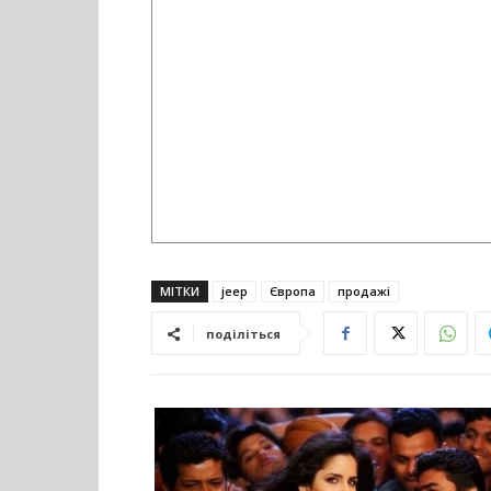
МІТКИ
jeep
Європа
продажі
поділіться