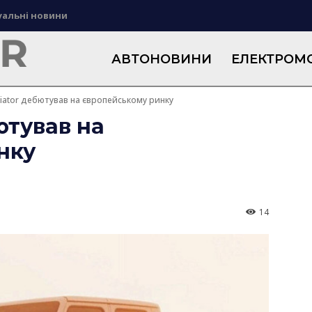
уальні новини
АВТОНОВИНИ
ЕЛЕКТРОМО
diator дебютував на європейському ринку
ютував на
нку
14