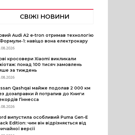
СВІЖІ НОВИНИ
овий Audi A2 e-tron отримав технологію
 Формули-1: навіщо вона електрокару
.08.2026
ові кросовери Xiaomi викликали
жіотаж: понад 100 тисяч замовлень
ише за тиждень
.08.2026
issan Qashqai майже подолав 2 000 км
ез дозаправки й потрапив до Книги
екордів Гіннесса
.08.2026
ord випустила особливий Puma Gen-E
lack Edition: чим він відрізняється від
вичайної версії