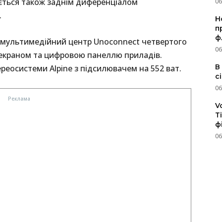
ться також заднім диференціалом
06
.
Н
п
ф
гу мультимедійний центр Unoconnect четвертого
06
екраном та цифровою панеллю приладів.
В
еосистеми Alpine з підсилювачем на 552 ват.
с
06
V
T
ф
06