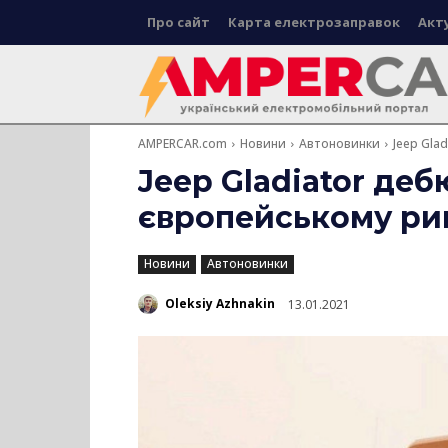
Про сайт
Карта електрозаправок
Акт
AMPERCAR.com
Новини
Автоновинки
Jeep Gla
Jeep Gladiator деб
європейському ри
Новини
Автоновинки
Oleksiy Azhnakin
13.01.2021