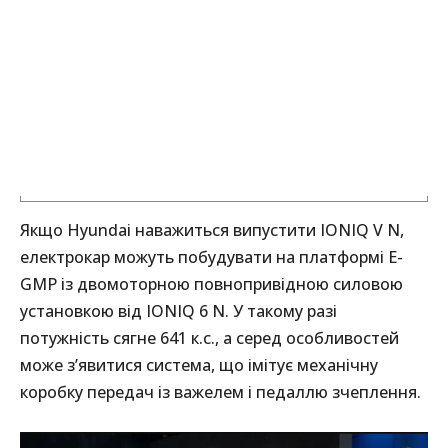
Якщо Hyundai наважиться випустити IONIQ V N,
електрокар можуть побудувати на платформі E-
GMP із двомоторною повнопривідною силовою
установкою від IONIQ 6 N. У такому разі
потужність сягне 641 к.с., а серед особливостей
може з’явитися система, що імітує механічну
коробку передач із важелем і педаллю зчеплення.