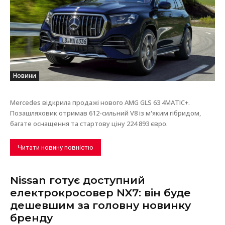
Новини
Mercedes відкрила продажі нового AMG GLS 63 4MATIC+.
Позашляховик отримав 612-сильний V8 із м'яким гібридом,
багате оснащення та стартову ціну 224 893 євро.
Читати новину повністю
Nissan готує доступний
електрокросовер NX7: він буде
дешевшим за головну новинку
бренду