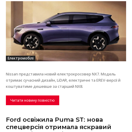
Електромобілі
Nissan представила новий електрокросовер NX7. Модель
отримає сучасний дизайн, LiDAR, електричні та EREV-версії й
коштуватиме дешевше за старший NX8.
Читати новину повністю
Ford освіжила Puma ST: нова
спецверсія отримала яскравий