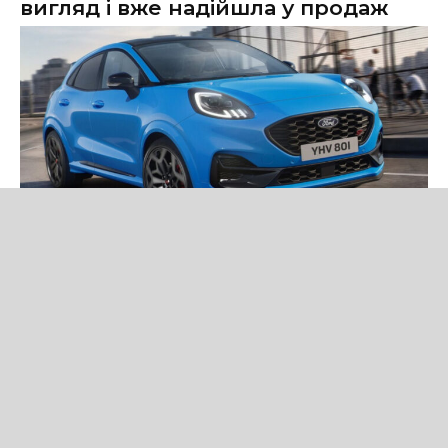
вигляд і вже надійшла у продаж
Новини
Ford представила Puma ST Edition — нову спеціальну версію
кросовера зі 160-сильним м'яким гібридом, спортивним
дизайном і розширеним оснащенням.
Читати новину повністю
Volkswagen не відмовиться від