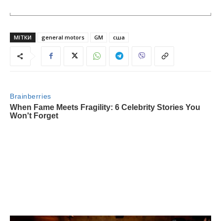
МІТКИ
general motors
GM
сша