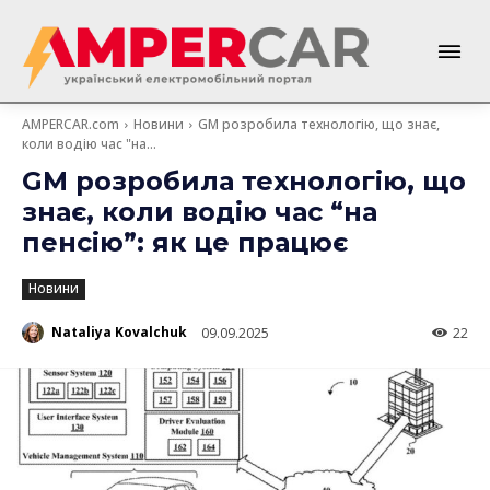
AMPERCAR.com
Новини
GM розробила технологію, що знає,
коли водію час "на...
GM розробила технологію, що
знає, коли водію час “на
пенсію”: як це працює
Новини
Nataliya Kovalchuk
09.09.2025
22