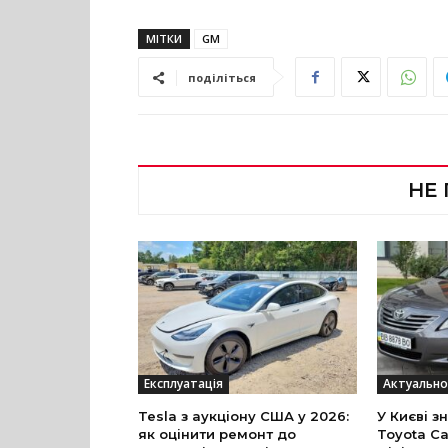
МІТКИ
GM
поділіться
НЕ
Експлуатація
Актуально
Tesla з аукціону США у 2026:
У Києві з
як оцінити ремонт до
Toyota Ca