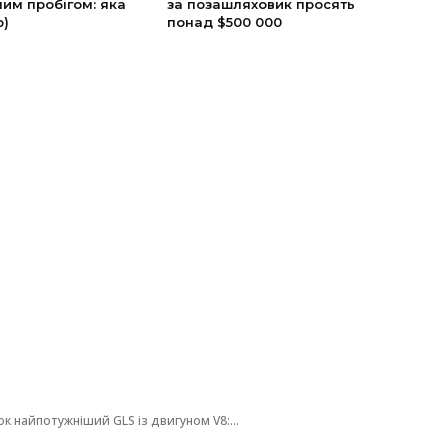
им пробігом: яка
за позашляховик просять
о)
понад $500 000