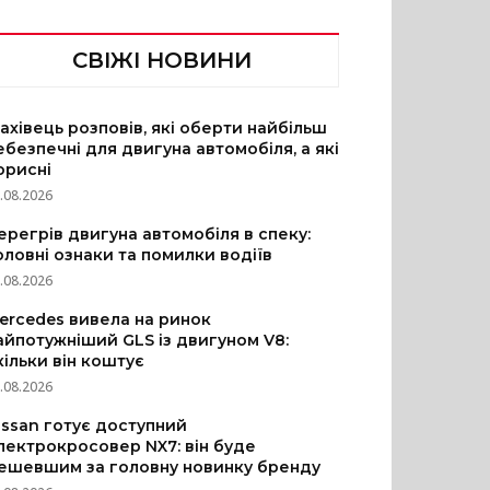
СВІЖІ НОВИНИ
ахівець розповів, які оберти найбільш
ебезпечні для двигуна автомобіля, а які
орисні
.08.2026
ерегрів двигуна автомобіля в спеку:
оловні ознаки та помилки водіїв
.08.2026
ercedes вивела на ринок
айпотужніший GLS із двигуном V8:
кільки він коштує
.08.2026
issan готує доступний
лектрокросовер NX7: він буде
ешевшим за головну новинку бренду