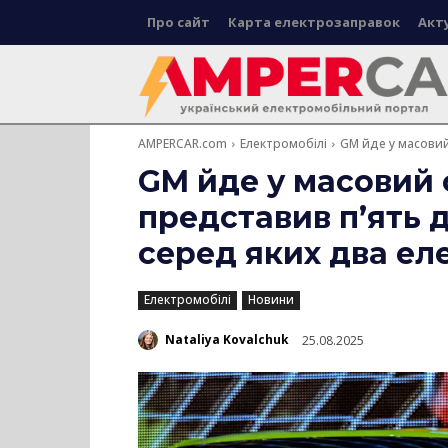
Про сайт
Карта електрозаправок
Акт
AMPERCAR.com
Електромобілі
GM йде у масовий 
GM йде у масовий 
представив п’ять 
серед яких два ел
Електромобілі
Новини
Nataliya Kovalchuk
25.08.2025