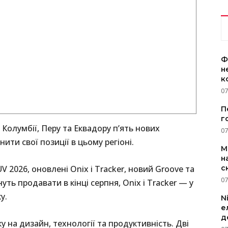
Ф
н
к
07
П
г
 Колумбії, Перу та Еквадору п’ять нових
07
ити свої позиції в цьому регіоні.
M
н
с
UV 2026, оновлені Onix і Tracker, новий Groove та
07
уть продавати в кінці серпня, Onix і Tracker — у
у.
N
е
д
 на дизайн, технології та продуктивність. Дві