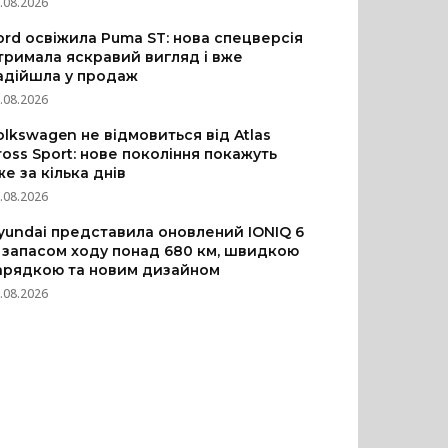
.08.2026
ord освіжила Puma ST: нова спецверсія
тримала яскравий вигляд і вже
адійшла у продаж
.08.2026
olkswagen не відмовиться від Atlas
ross Sport: нове покоління покажуть
же за кілька днів
.08.2026
yundai представила оновлений IONIQ 6
з запасом ходу понад 680 км, швидкою
арядкою та новим дизайном
.08.2026