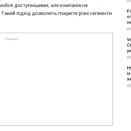
07
обілі доступнішими, але компанія не
F
 Такий підхід дозволить покрити різні сегменти
о
н
07
V
C
у
07
H
і
з
07