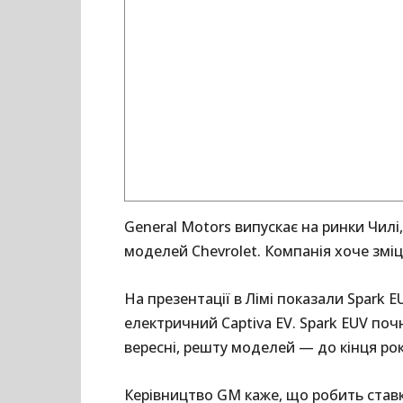
General Motors випускає на ринки Чилі,
моделей Chevrolet. Компанія хоче зміцн
На презентації в Лімі показали Spark E
електричний Captiva EV. Spark EUV почн
вересні, решту моделей — до кінця рок
Керівництво GM каже, що робить ставку