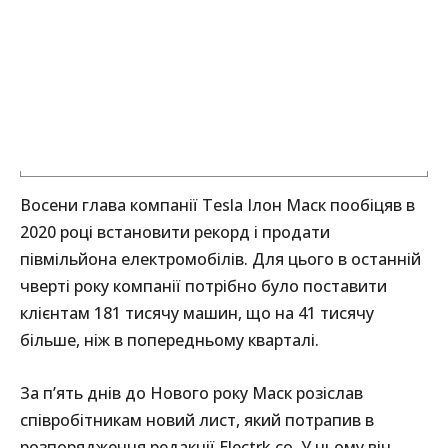
Восени глава компанії Tesla Ілон Маск пообіцяв в
2020 році встановити рекорд і продати
півмільйона електромобілів. Для цього в останній
чверті року компанії потрібно було поставити
клієнтам 181 тисячу машин, що на 41 тисячу
більше, ніж в попередньому кварталі.
За п’ять днів до Нового року Маск розіслав
співробітникам новий лист, який потрапив в
розпорядження редакції Electrk.co. У ньому він