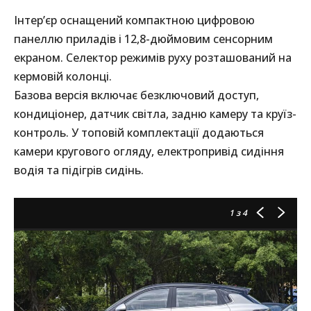
Інтер’єр оснащений компактною цифровою
панеллю приладів і 12,8-дюймовим сенсорним
екраном. Селектор режимів руху розташований на
кермовій колонці.
Базова версія включає безключовий доступ,
кондиціонер, датчик світла, задню камеру та круїз-
контроль. У топовій комплектації додаються
камери кругового огляду, електропривід сидіння
водія та підігрів сидінь.
1
з 4