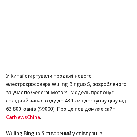
У Китаї стартували продажі нового
електрокросовера Wuling Binguo S, розробленого
за участю General Motors. Модель пропонує
солідний запас ходу до 430 км і доступну ціну від
63 800 юанів ($9000). Про це повідомляє сайт
CarNewsChina
.
Wuling Binguo S створений у співпраці з