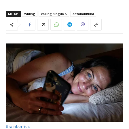
МІТКИ
Wuling
Wuling Binguo S
автоновинки