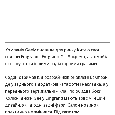
Компанія Geely оновила для ринку Китаю свої
седани Emgrand і Emgrand GL. Зокрема, автомобілі
оснащуються іншими радіаторними гратами.
Седан отримав від розробників оновлені бампери,
де у заднього є додаткові катафоти і накладка, а у
переднього вертикальні «ікла» по обидва боки.
Колісні диски Geely Emgrand мають зовсім інший
дизайн, як і діодні задні фари. Салон новинок
практично не змінився. Під капотом