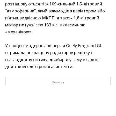
розташовуються ті ж 109-сильний 1,5-літровий
“атмосферник”, який взаємодіє з варіатором або
п’ятишвидкісною МКПП, а також 1,8-літровий
мотор потужністю 133 к.с. з класичною
«механікою».
У процесі модернізації версія Geely Emgrand GL
отримала покращену радіаторну решітку і
світлодіодну оптику, двобарвну гаму в салоні і
додаткові електронні асистенти.