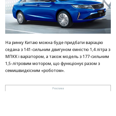
На ринку Китаю можна буде придбати варіацію
седана з 141-сильним двигуном ємністю 1,4 літра з
МПКК і варіатором, а також модель з 177-сильним
1,5-літровим мотором, що функціонує разом з
семишвидкісним «роботом».