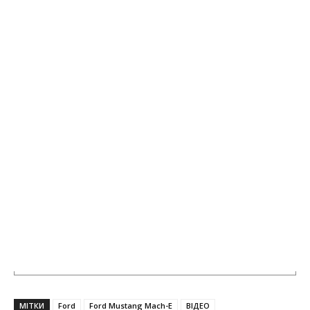
МІТКИ
Ford
Ford Mustang Mach-E
ВІДЕО