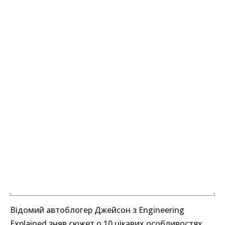
Відомий автоблогер Джейсон з Engineering
Explained зняв сюжет о 10 цікавих особливостях