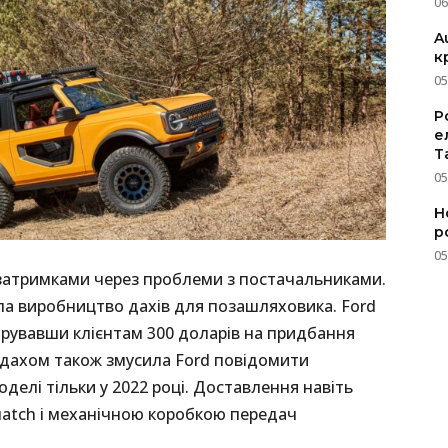
06
A
к
05
P
е
T
05
Н
р
05
 затримками через проблеми з постачальниками.
а виробництво дахів для позашляховика. Ford
арувавши клієнтам 300 доларів на придбання
з дахом також змусила Ford повідомити
делі тільки у 2022 році. Доставлення навіть
uatch і механічною коробкою передач