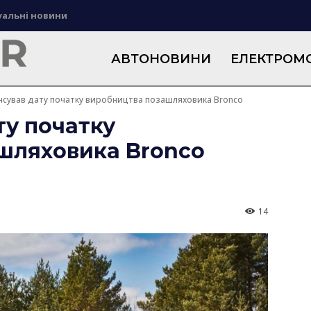
уальні новини
АВТОНОВИНИ
ЕЛЕКТРОМО
нсував дату початку виробництва позашляховика Bronco
ту початку
шляховика Bronco
14