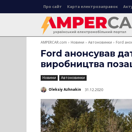
Про сайт
Карта електрозаправок
Акт
AMPERCAR.com
Новини
Автоновинки
Ford ано
Ford анонсував да
виробництва поза
Новини
Автоновинки
Oleksiy Azhnakin
31.12.2020