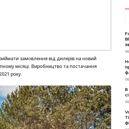
F
B
з
06
иймати замовлення від дилерів на новий
Н
упному місяці. Виробництво та постачання
п
ф
2021 року.
06
В
с
06
V
T
ф