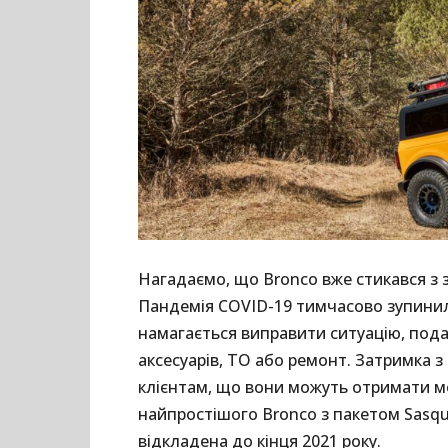
Нагадаємо, що Bronco вже стикався з
Пандемія COVID-19 тимчасово зупинил
намагається виправити ситуацію, под
аксесуарів, ТО або ремонт. Затримка 
клієнтам, що вони можуть отримати мо
найпростішого Bronco з пакетом Sasq
відкладена до кінця 2021 року.