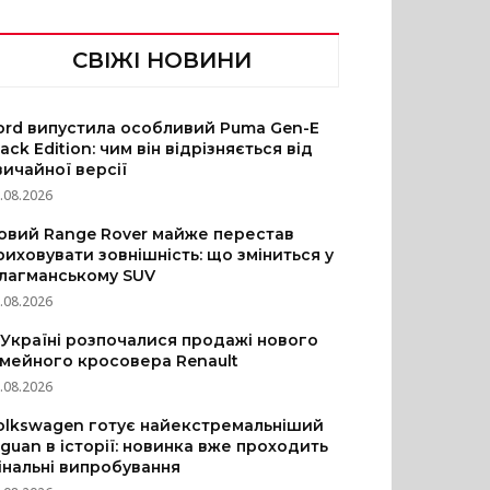
СВІЖІ НОВИНИ
ord випустила особливий Puma Gen-E
lack Edition: чим він відрізняється від
вичайної версії
.08.2026
овий Range Rover майже перестав
риховувати зовнішність: що зміниться у
лагманському SUV
.08.2026
 Україні розпочалися продажі нового
імейного кросовера Renault
.08.2026
olkswagen готує найекстремальніший
iguan в історії: новинка вже проходить
інальні випробування