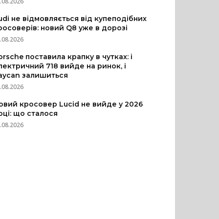
.08.2026
udi не відмовляється від купеподібних
росоверів: новий Q8 уже в дорозі
.08.2026
orsche поставила крапку в чутках: і
лектричний 718 вийде на ринок, і
aycan залишиться
.08.2026
овий кросовер Lucid не вийде у 2026
оці: що сталося
.08.2026