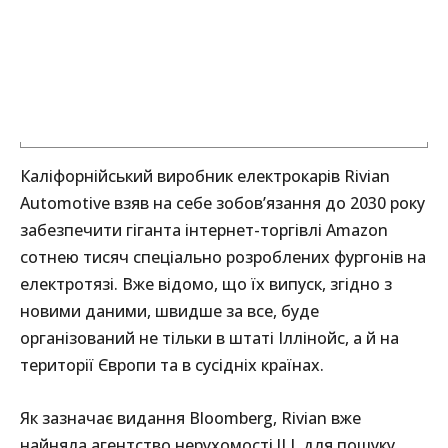
Каліфорнійський виробник електрокарів Rivian
Automotive взяв на себе зобов’язання до 2030 року
забезпечити гіганта інтернет-торгівлі Amazon
сотнею тисяч спеціально розроблених фургонів на
електротязі. Вже відомо, що їх випуск, згідно з
новими даними, швидше за все, буде
організований не тільки в штаті Іллінойс, а й на
території Європи та в сусідніх країнах.
Як зазначає видання Bloomberg, Rivian вже
найняла агентство нерухомості JLL для пошуку