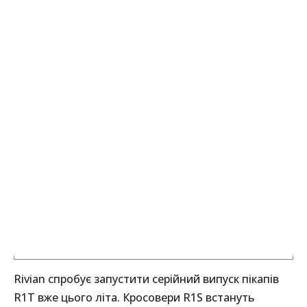
Rivian спробує запустити серійний випуск пікапів
R1T вже цього літа. Кросовери R1S встануть