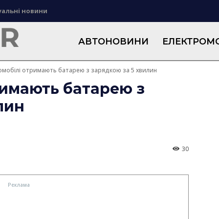
уальні новини
АВТОНОВИНИ
ЕЛЕКТРОМО
омобілі отримають батарею з зарядкою за 5 хвилин
римають батарею з
лин
30