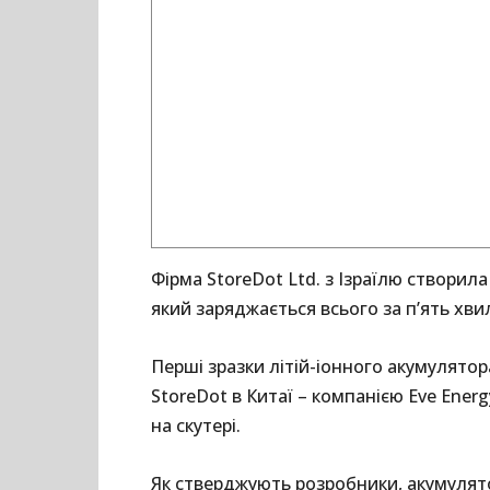
Фірма StoreDot Ltd. з Ізраїлю створила
який заряджається всього за п’ять хви
Перші зразки літій-іонного акумулято
StoreDot в Китаї – компанією Eve Ener
на скутері.
Як стверджують розробники, акумуля