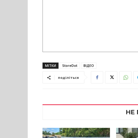
МІТКИ
StoreDot
ВІДЕО
поділіться
НЕ