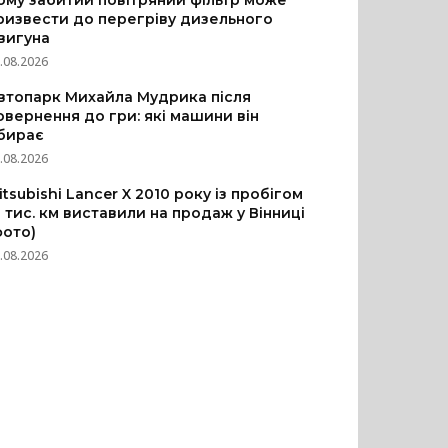
ому забитий повітряний фільтр може
ризвести до перегріву дизельного
вигуна
.08.2026
втопарк Михайла Мудрика після
овернення до гри: які машини він
бирає
.08.2026
itsubishi Lancer X 2010 року із пробігом
3 тис. км виставили на продаж у Вінниці
фото)
.08.2026