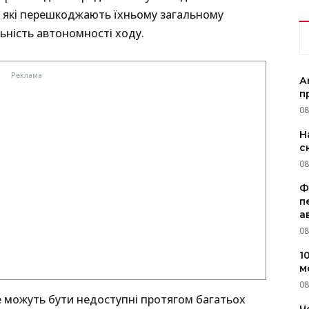
, які перешкоджають їхньому загальному
ьність автономності ходу.
А
п
08
Н
с
08
Ф
п
а
08
1
м
08
е можуть бути недоступні протягом багатьох