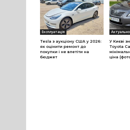
Експлуатація
Актуально
Tesla з аукціону США у 2026:
У Києві з
як оцінити ремонт до
Toyota Ca
покупки і не влетіти на
мінімальн
бюджет
ціна (фот