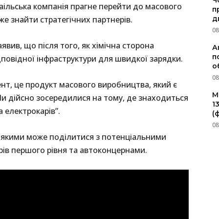
Ч
зраільська компанія прагне перейти до масового
п
же знайти стратегічних партнерів.
д
08
вив, що після того, як хімічна сторона
А
п
дповідної інфраструктури для швидкої зарядки.
о
08
нт, це продукт масового виробництва, який є
M
и дійсно зосередилися на тому, де знаходиться
1
 електрокарів”.
(
08
, якими може поділитися з потенціальними
ів першого рівня та автоконцернами.