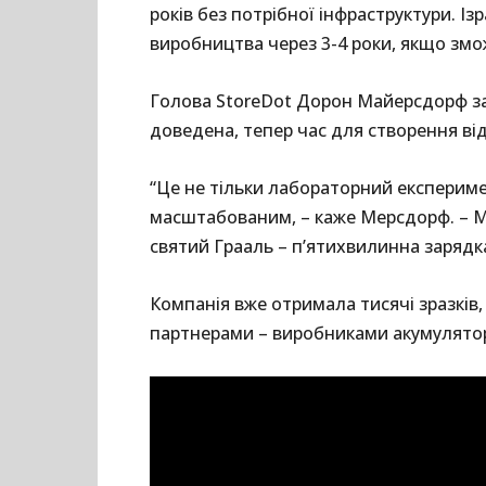
років без потрібної інфраструктури. І
виробництва через 3-4 роки, якщо змо
Голова StoreDot Дорон Майерсдорф зая
доведена, тепер час для створення ві
“Це не тільки лабораторний експериме
масштабованим, – каже Мерсдорф. – М
святий Грааль – п’ятихвилинна зарядка
Компанія вже отримала тисячі зразків
партнерами – виробниками акумулятор