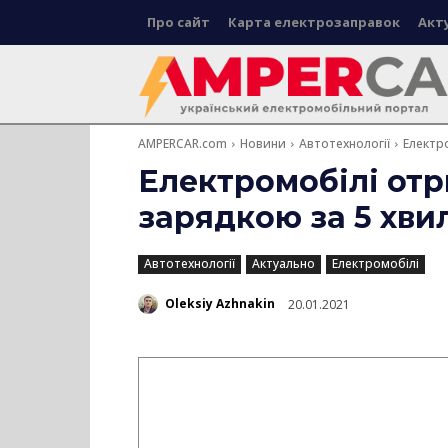
Про сайт
Карта електрозаправок
Акт
AMPERCAR.com
Новини
Автотехнології
Електр
Електромобілі от
зарядкою за 5 хви
Автотехнології
Актуально
Електромобілі
Oleksiy Azhnakin
20.01.2021