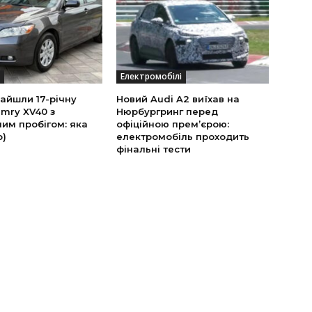
Електромобілі
найшли 17-річну
Новий Audi A2 виїхав на
mry XV40 з
Нюрбургринг перед
им пробігом: яка
офіційною прем’єрою:
о)
електромобіль проходить
фінальні тести