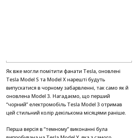
Як вже могли помітити фанати Tesla, оновлені
Tesla Model S та Model X нарешті будуть
випускатися в чорному забарвленні, так само як й
оновлена ​​Model 3. Нагадаємо, що перший
“чорний” електромобіль Tesla Model 3 отримав
цей стильний колір декількома місяцями раніше.
Перша версія в “темному” виконанні була
випробувана на Tesla Model Y, яка з самого