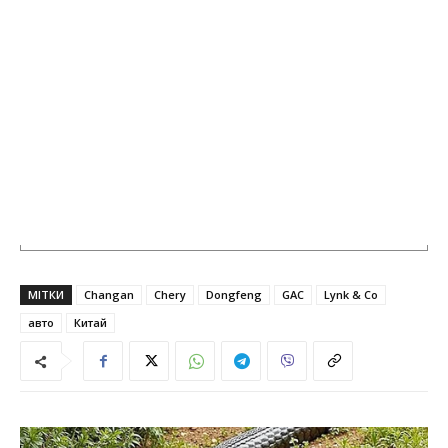
МІТКИ
Changan
Chery
Dongfeng
GAC
Lynk & Co
авто
Китай