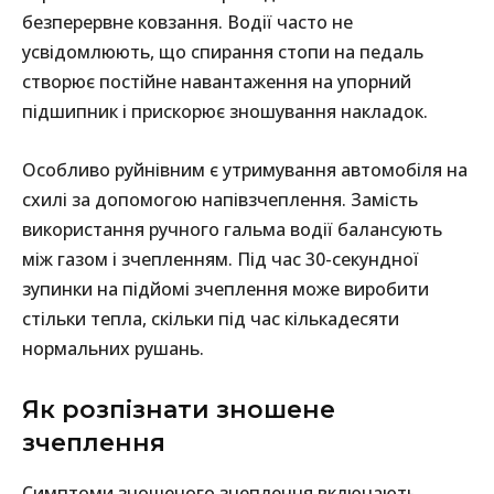
безперервне ковзання. Водії часто не
усвідомлюють, що спирання стопи на педаль
створює постійне навантаження на упорний
підшипник і прискорює зношування накладок.
Особливо руйнівним є утримування автомобіля на
схилі за допомогою напівзчеплення. Замість
використання ручного гальма водії балансують
між газом і зчепленням. Під час 30-секундної
зупинки на підйомі зчеплення може виробити
стільки тепла, скільки під час кількадесяти
нормальних рушань.
Як розпізнати зношене
зчеплення
Симптоми зношеного зчеплення включають