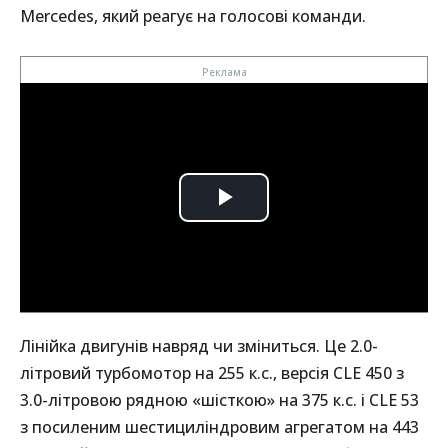
Mercedes, який реагує на голосові команди.
Лінійка двигунів навряд чи зміниться. Це 2.0-
літровий турбомотор на 255 к.с., версія CLE 450 з
3.0-літровою рядною «шісткою» на 375 к.с. і CLE 53
з посиленим шестициліндровим агрегатом на 443