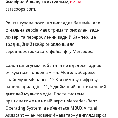
ймовірно більшу за актуальну,
пише
carscoops.com.
Решта кузова поки що виглядає без змін, але
фінальна версія має отримати оновлені задні
ліхтарі та перероблений задній бампер. Це
традиційний набір оновлень для
середньострокового фейсліфту Mercedes.
Салон шпигунам побачити не вдалося, однак
очікуються точкові зміни. Модель збереже
знайому комбінацію: 12,3-дюймову цифрову
панель приладів і 11,9-дюймовий вертикальний
дисплей мультимедіа. Проте система
працюватиме на новій версії Mercedes-Benz
Operating System, де з’явиться MBUX Virtual
Assistant — анімований «аватар» у вигляді зірки