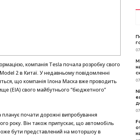
П
г
07
M
ормацією, компанія Tesla почала розробку свого
н
odel 2 в Китаї. У недавньому повідомленні
с
07
риться, що компанія Ілона Маска вже проводить
ище (EIA) свого майбутнього “бюджетного”
N
е
д
07
sla планує почати дорожні випробування
F
ого року. Він також припускає, що автомобіль
о
в може бути представлений на моторшоу в
н