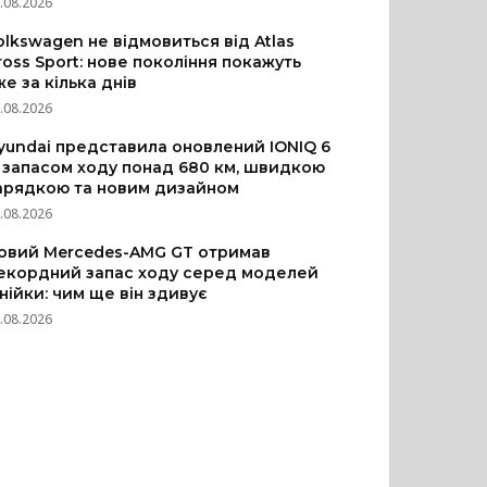
.08.2026
olkswagen не відмовиться від Atlas
ross Sport: нове покоління покажуть
же за кілька днів
.08.2026
yundai представила оновлений IONIQ 6
з запасом ходу понад 680 км, швидкою
арядкою та новим дизайном
.08.2026
овий Mercedes-AMG GT отримав
екордний запас ходу серед моделей
інійки: чим ще він здивує
.08.2026