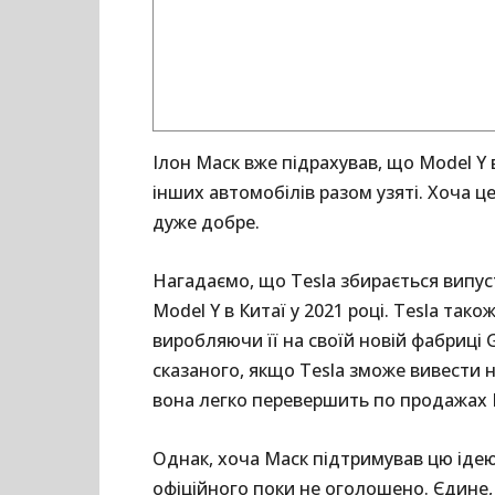
Ілон Маск вже підрахував, що Model Y 
інших автомобілів разом узяті. Хоча ц
дуже добре.
Нагадаємо, що Tesla збирається випус
Model Y в Китаї у 2021 році. Tesla тако
виробляючи її на своїй новій фабриці G
сказаного, якщо Tesla зможе вивести 
вона легко перевершить по продажах M
Однак, хоча Маск підтримував цю ідею 
офіційного поки не оголошено. Єдине