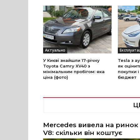
Актуально
Експлуата
У Києві знайшли 17-річну
Tesla з а
Toyota Camry XV40 з
як оцінит
мінімальним пробігом: яка
покупки і
ціна (фото)
бюджет
Ц
Mercedes вивела на ринок
V8: скільки він коштує