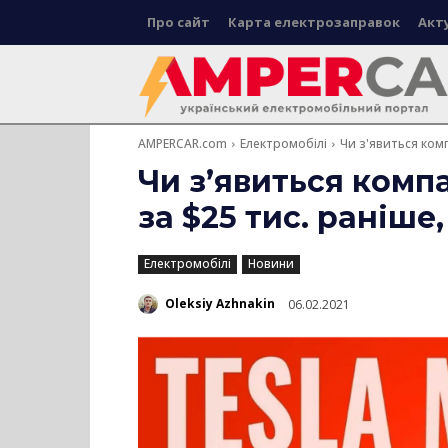
Про сайт
Карта електрозаправок
Акт
AMPERCAR.com
Електромобілі
Чи з'явиться комп
Чи з’явиться комп
за $25 тис. раніше
Електромобілі
Новини
Oleksiy Azhnakin
06.02.2021