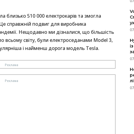
07
V
а близько 510 000 електрокарів та змогла
C
у
 Це справжній подвиг для виробника
07
андемії. Нещодавно ми дізналися, що більшість
о всьому світу, були електроседанами Model 3,
H
і
пулярніша і найменш дорога модель Tesla.
з
07
Н
р
л
07