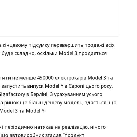
в кінцевому підсумку перевершить продажі всіх
е буде складно, оскільки Model 3 продається
тити не менше 450000 електрокарів Model 3 та
ж запустить випуск Model Y в Європі цього року,
igafactory в Берліні. З урахуванням усього
на ринок ще більш дешеву модель, здається, що
odel 3 та Model Y.
і періодично натякав на реалізацію, нічого
, що автовиробник згадав “продукт