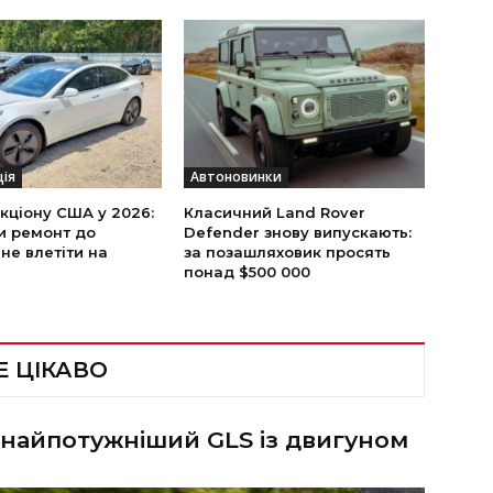
ція
Автоновинки
укціону США у 2026:
Класичний Land Rover
и ремонт до
Defender знову випускають:
 не влетіти на
за позашляховик просять
понад $500 000
Е ЦІКАВО
 найпотужніший GLS із двигуном