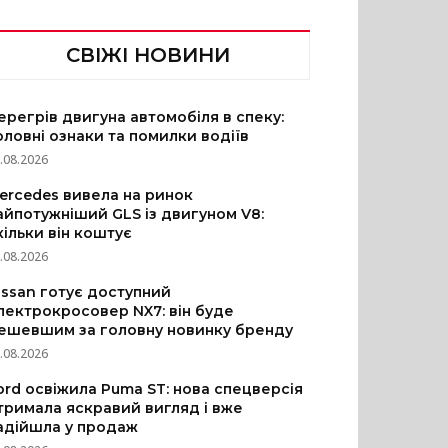
СВІЖІ НОВИНИ
ерегрів двигуна автомобіля в спеку:
оловні ознаки та помилки водіїв
.08.2026
ercedes вивела на ринок
айпотужніший GLS із двигуном V8:
кільки він коштує
.08.2026
issan готує доступний
лектрокросовер NX7: він буде
ешевшим за головну новинку бренду
.08.2026
ord освіжила Puma ST: нова спецверсія
тримала яскравий вигляд і вже
адійшла у продаж