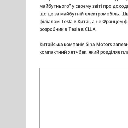
майбутнього” у своєму звіті про доход
що це за майбутній електромобіль. Шв
філіалом Tesla в Китаї, а не Франце
розробників Tesla в США.
Китайська компанія Sina Motors запев
компактний хетчбек, який розділяє пла