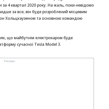
и за 4 квартал 2020 року. На жаль, поки невідомо
идше за все, він буде розроблений місцевим
м фон Хольцхаузеном та основною командою
няє, що майбутнім електрокаром буде
тформу сучасної Tesla Model 3.