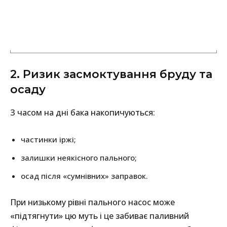
2. Ризик засмоктування бруду та
осаду
З часом на дні бака накопичуються:
частинки іржі;
залишки неякісного пального;
осад після «сумнівних» заправок.
При низькому рівні пального насос може
«підтягнути» цю муть і це забиває паливний