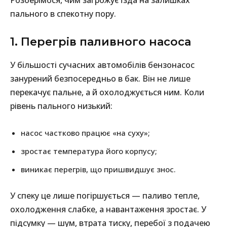
Розберімося, чим загрожує їзда на залишках
пального в спекотну пору.
1. Перегрів паливного насоса
У більшості сучасних автомобілів бензонасос
занурений безпосередньо в бак. Він не лише
перекачує пальне, а й охолоджується ним. Коли
рівень пального низький:
насос частково працює «на суху»;
зростає температура його корпусу;
виникає перегрів, що пришвидшує знос.
У спеку це лише погіршується — паливо тепле,
охолодження слабке, а навантаження зростає. У
підсумку — шум, втрата тиску, перебої з подачею