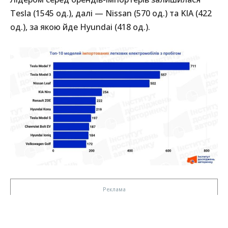
Tesla (1545 од.), далі — Nissan (570 од.) та KIA (422
од.), за якою йде Hyundai (418 од.).