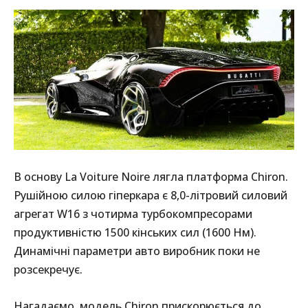
В основу La Voiture Noire лягла платформа Chiron.
Рушійною силою гіперкара є 8,0-літровий силовий
агрегат W16 з чотирма турбокомпресорами
продуктивністю 1500 кінських сил (1600 Нм).
Динамічні параметри авто виробник поки не
розсекречує.
Нагадаємо, модель Chiron прискорюється до