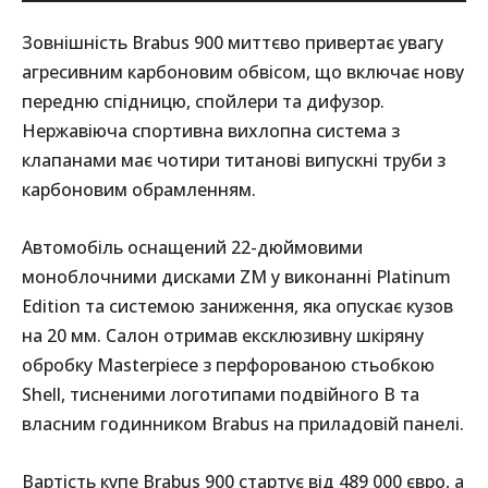
Зовнішність Brabus 900 миттєво привертає увагу
агресивним карбоновим обвісом, що включає нову
передню спідницю, спойлери та дифузор.
Нержавіюча спортивна вихлопна система з
клапанами має чотири титанові випускні труби з
карбоновим обрамленням.
Автомобіль оснащений 22-дюймовими
моноблочними дисками ZM у виконанні Platinum
Edition та системою заниження, яка опускає кузов
на 20 мм. Салон отримав ексклюзивну шкіряну
обробку Masterpiece з перфорованою стьобкою
Shell, тисненими логотипами подвійного B та
власним годинником Brabus на приладовій панелі.
Вартість купе Brabus 900 стартує від 489 000 євро, а