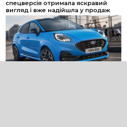
спецверсія отримала яскравий
вигляд і вже надійшла у продаж
Новини
Ford представила Puma ST Edition — нову спеціальну версію
кросовера зі 160-сильним м'яким гібридом, спортивним
дизайном і розширеним оснащенням.
Читати новину повністю