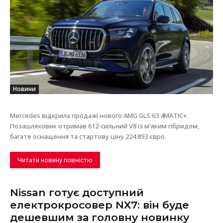
Новини
Mercedes відкрила продажі нового AMG GLS 63 4MATIC+.
Позашляховик отримав 612-сильний V8 із м'яким гібридом,
багате оснащення та стартову ціну 224 893 євро.
Читати новину повністю
Nissan готує доступний
електрокросовер NX7: він буде
дешевшим за головну новинку