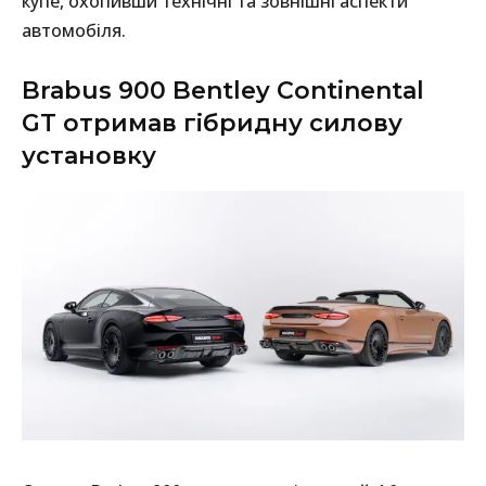
купе, охопивши технічні та зовнішні аспекти
автомобіля.
Brabus 900 Bentley Continental
GT отримав гібридну силову
установку