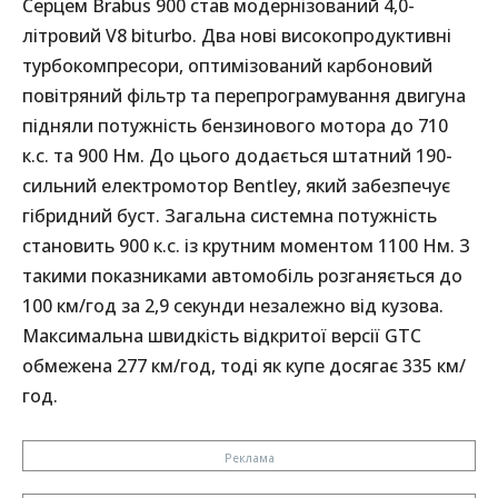
Серцем Brabus 900 став модернізований 4,0-
літровий V8 biturbo. Два нові високопродуктивні
турбокомпресори, оптимізований карбоновий
повітряний фільтр та перепрограмування двигуна
підняли потужність бензинового мотора до 710
к.с. та 900 Нм. До цього додається штатний 190-
сильний електромотор Bentley, який забезпечує
гібридний буст. Загальна системна потужність
становить 900 к.с. із крутним моментом 1100 Нм. З
такими показниками автомобіль розганяється до
100 км/год за 2,9 секунди незалежно від кузова.
Максимальна швидкість відкритої версії GTC
обмежена 277 км/год, тоді як купе досягає 335 км/
год.