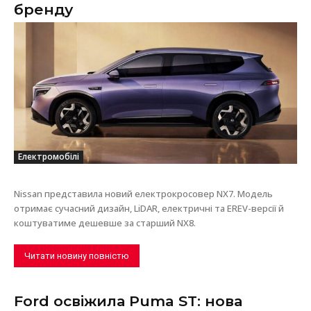
бренду
Електромобілі
Nissan представила новий електрокросовер NX7. Модель
отримає сучасний дизайн, LiDAR, електричні та EREV-версії й
коштуватиме дешевше за старший NX8.
Читати новину повністю
Ford освіжила Puma ST: нова