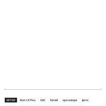
МІТКИ
Aion LX Plus
GAC
Китай
кросовери
фото