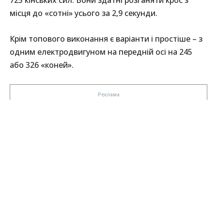
725 кінських сил. Вони здатні розганяти крос з
місця до «сотні» усього за 2,9 секунди.
Крім топового виконання є варіанти і простіше – з
одним електродвигуном на передній осі на 245
або 326 «коней».