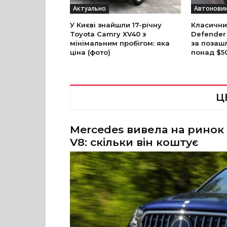
Актуально
Автонови
У Києві знайшли 17-річну
Класични
Toyota Camry XV40 з
Defender
мінімальним пробігом: яка
за позаш
ціна (фото)
понад $5
Ц
Mercedes вивела на ринок
V8: скільки він коштує