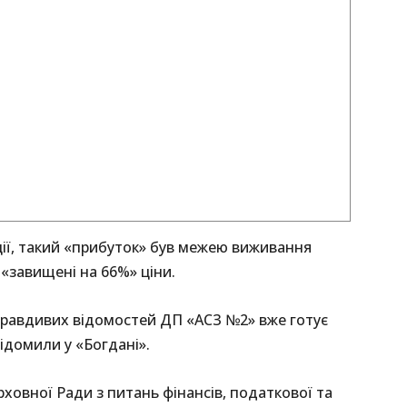
ії, такий «прибуток» був межею виживання
 «завищені на 66%» ціни.
равдивих відомостей ДП «АСЗ №2» вже готує
ідомили у «Богдані».
ховної Ради з питань фінансів, податкової та