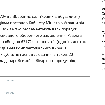
07
V
C
72» до Збройних сил України відбувалися у
у
іями постанов Кабінету Міністрів України від
07
4. Вони чітко регламентують весь порядок
H
державного оборонного замовлення. Разом з
і
з
на «Богдан 63172» становив 1 (один) відсоток
07
ридбання комплектувальних виробів
ших суб’єктів господарювання, а також 20
Н
р
ладі виробничої собівартості продукції», –
л
07