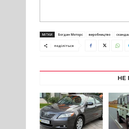
МІТКИ
Богдан Моторс
виробництво
сканда
поділіться
НЕ