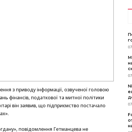
П
г
07
M
н
с
07
N
ення з приводу інформації, озвученої головою
е
ань фінансів, податкової та митної політики
д
07
тарі він заявив, що підприємство постачало
ах».
F
о
н
огдану», повідомлення Гетманцева не