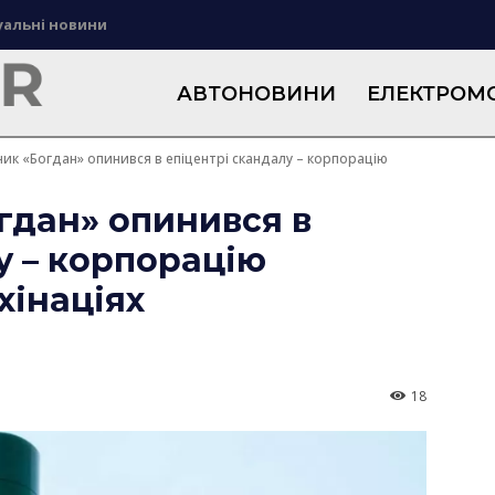
уальні новини
АВТОНОВИНИ
ЕЛЕКТРОМО
к «Богдан» опинився в епіцентрі скандалу – корпорацію
гдан» опинився в
у – корпорацію
хінаціях
18