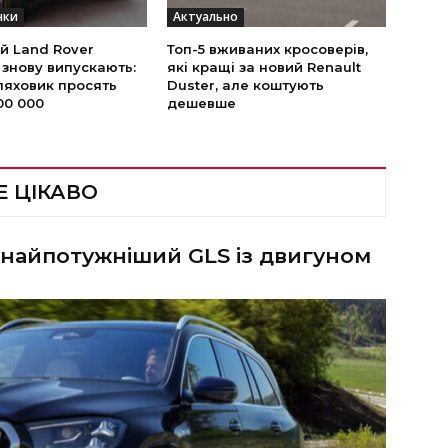
нки
Актуально
й Land Rover
Топ-5 вживаних кросоверів,
 знову випускають:
які кращі за новий Renault
ляховик просять
Duster, але коштують
00 000
дешевше
Е ЦІКАВО
 найпотужніший GLS із двигуном