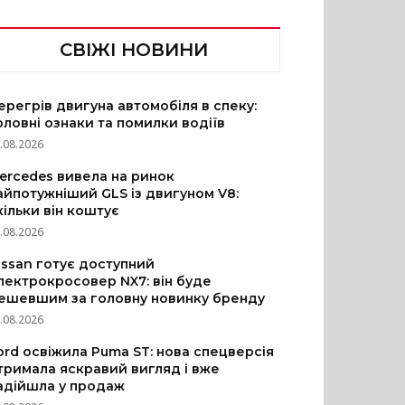
СВІЖІ НОВИНИ
ерегрів двигуна автомобіля в спеку:
оловні ознаки та помилки водіїв
.08.2026
ercedes вивела на ринок
айпотужніший GLS із двигуном V8:
кільки він коштує
.08.2026
issan готує доступний
лектрокросовер NX7: він буде
ешевшим за головну новинку бренду
.08.2026
ord освіжила Puma ST: нова спецверсія
тримала яскравий вигляд і вже
адійшла у продаж