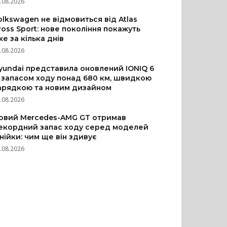
.08.2026
olkswagen не відмовиться від Atlas
ross Sport: нове покоління покажуть
же за кілька днів
.08.2026
yundai представила оновлений IONIQ 6
з запасом ходу понад 680 км, швидкою
арядкою та новим дизайном
.08.2026
овий Mercedes-AMG GT отримав
екордний запас ходу серед моделей
інійки: чим ще він здивує
.08.2026