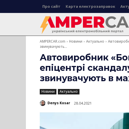
Про сайт
Карта електрозаправок
Акт
AMPERCAR.com
Новини
Актуально
Автовиробни
звинувачують...
Автовиробник «Бо
епіцентрі скандал
звинувачують в ма
Новини
Актуально
Denys Kosar
28.04.2021