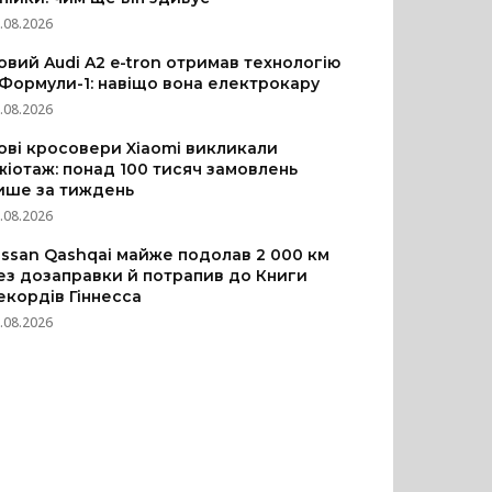
.08.2026
овий Audi A2 e-tron отримав технологію
 Формули-1: навіщо вона електрокару
.08.2026
ові кросовери Xiaomi викликали
жіотаж: понад 100 тисяч замовлень
ише за тиждень
.08.2026
issan Qashqai майже подолав 2 000 км
ез дозаправки й потрапив до Книги
екордів Гіннесса
.08.2026