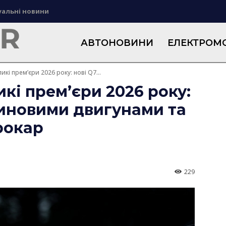
уальні новини
АВТОНОВИНИ
ЕЛЕКТРОМО
икі прем’єри 2026 року: нові Q7...
икі прем’єри 2026 року:
нзиновими двигунами та
рокар
229