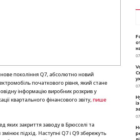
F
о
н
07
V
C
ь нове покоління Q7, абсолютно новий
у
ктромобіль початкового рівня, який стане
07
відну інформацію виробник розкрив у
H
кації квартального фінансового звіту,
пише
і
з
07
ед яких закриття заводу в Брюсселі та
Н
 змінює підхід. Наступні Q7 і Q9 збережуть
р
л