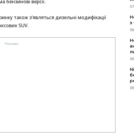
а бензинові версії.
07
инку також з’являться дизельні модифікації
Н
з
юксових SUV.
06
Н
а
л
06
N
б
р
06