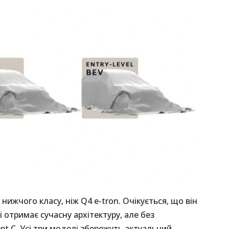
 нижчого класу, ніж Q4 e-tron. Очікується, що він
 отримає сучасну архітектуру, але без
t C. Усі три моделі збережуть актуальний