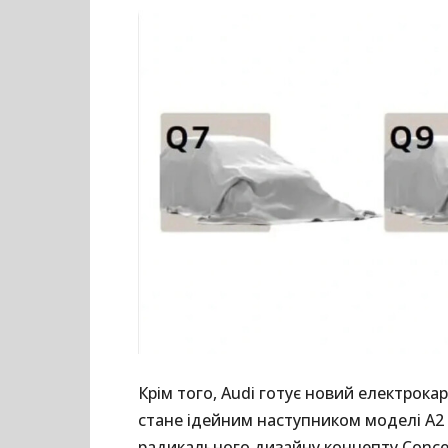
Крім того, Audi готує новий електрокар
стане ідейним наступником моделі A2 і
радикального дизайну концепту Concep