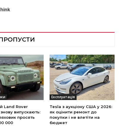
 ПРОПУСТИ
нки
Експлуатація
й Land Rover
Tesla з аукціону США у 2026:
 знову випускають:
як оцінити ремонт до
ляховик просять
покупки і не влетіти на
00 000
бюджет