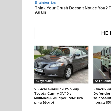
НЕ
Актуально
Автонови
У Києві знайшли 17-річну
Класични
Toyota Camry XV40 з
Defender
мінімальним пробігом: яка
за позаш
ціна (фото)
понад $5