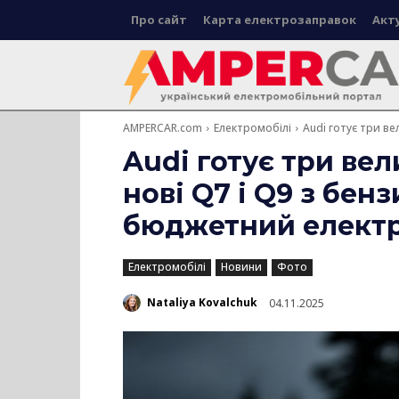
Про сайт
Карта електрозаправок
Акт
AMPERCAR.com
Електромобілі
Audi готує три вел
Audi готує три вел
нові Q7 і Q9 з бе
бюджетний елект
Електромобілі
Новини
Фото
Nataliya Kovalchuk
04.11.2025