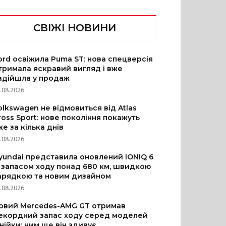
СВІЖІ НОВИНИ
ord освіжила Puma ST: нова спецверсія
тримала яскравий вигляд і вже
адійшла у продаж
.08.2026
olkswagen не відмовиться від Atlas
ross Sport: нове покоління покажуть
же за кілька днів
.08.2026
yundai представила оновлений IONIQ 6
з запасом ходу понад 680 км, швидкою
арядкою та новим дизайном
.08.2026
овий Mercedes-AMG GT отримав
екордний запас ходу серед моделей
інійки: чим ще він здивує