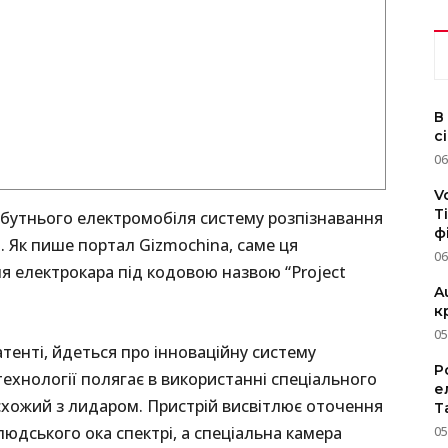
В
с
06
V
T
йбутнього електромобіля систему розпізнавання
ф
. Як пише портал Gizmochina, саме ця
06
я електрокара під кодовою назвою “Project
A
к
05
тенті, йдеться про інноваційну систему
P
ехнології полягає в використанні спеціального
е
 схожий з лидаром. Пристрій висвітлює оточення
T
дського ока спектрі, а спеціальна камера
05