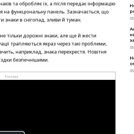
наків та обробляє їх, а після передає інформацію
Н
ся на функціональну панель. Зазначається, що
р
05
 знаки в снігопад, зливи й туман.
A
н
не тільки дорожні знаки, але ще й жести
з
уації трапляються якраз через такі проблеми,
05
ачить, наприклад, знака перехрестя. Новітня
Н
їздки безпечнішими.
о
05