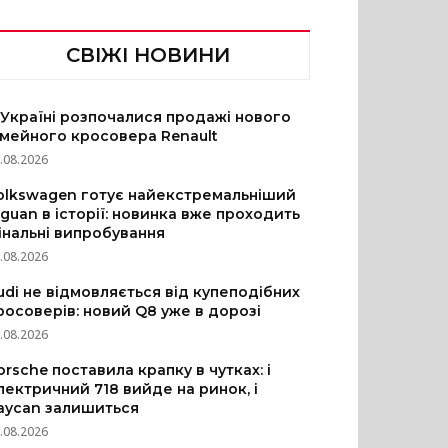
СВІЖІ НОВИНИ
 Україні розпочалися продажі нового
імейного кросовера Renault
.08.2026
olkswagen готує найекстремальніший
iguan в історії: новинка вже проходить
інальні випробування
.08.2026
udi не відмовляється від купеподібних
росоверів: новий Q8 уже в дорозі
.08.2026
orsche поставила крапку в чутках: і
лектричний 718 вийде на ринок, і
aycan залишиться
.08.2026