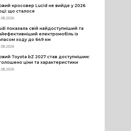
овий кросовер Lucid не вийде у 2026
оці: що сталося
.08.2026
udi показала свій найдоступніший та
айефективніший електромобіль із
апасом ходу до 649 км
.08.2026
овий Toyota bZ 2027 став доступнішим:
голошено ціни та характеристики
.08.2026