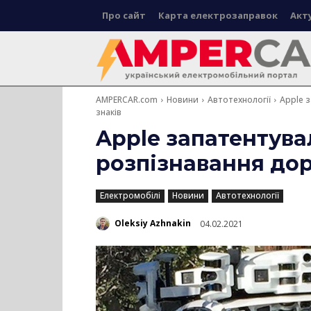
Про сайт
Карта електрозаправок
Акт
AMPERCAR.com
Новини
Автотехнології
Apple 
знаків
Apple запатентува
розпізнавання дор
Електромобілі
Новини
Автотехнології
Oleksiy Azhnakin
04.02.2021