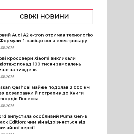
СВІЖІ НОВИНИ
овий Audi A2 e-tron отримав технологію
 Формули-1: навіщо вона електрокару
.08.2026
ові кросовери Xiaomi викликали
жіотаж: понад 100 тисяч замовлень
ише за тиждень
.08.2026
issan Qashqai майже подолав 2 000 км
ез дозаправки й потрапив до Книги
екордів Гіннесса
.08.2026
ord випустила особливий Puma Gen-E
lack Edition: чим він відрізняється від
вичайної версії