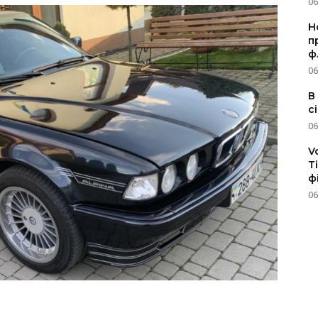
06
Н
п
ф
06
В
с
06
V
T
ф
06