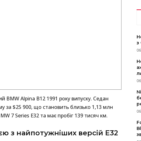
Н
з
06
Н
а
л
06
N
ний BMW Alpina B12 1991 року випуску. Седан
б
р
у за $25 900, що становить близько 1,13 млн
06
W 7 Series E32 та має пробіг 139 тисяч км.
F
B
ією з найпотужніших версій E32
з