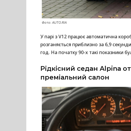
Фото: AUTO.RIA
У парі з V12 працює автоматична коро
розганяється приблизно за 6,9 секунд
год. На початку 90-х такі показники б
Рідкісний седан Alpina о
преміальний салон