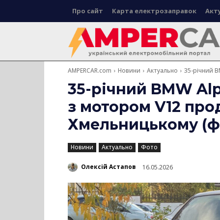
Про сайт
Карта електрозаправок
Акт
AMPERCAR.com
Новини
Актуально
35-річний B
35-річний BMW Alp
з мотором V12 про
Хмельницькому (ф
Новини
Актуально
Фото
Олексій Астапов
16.05.2026