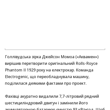
Голлівудська зірка Джейсон Момоа («Аквамен»)
вирішив перетворити оригінальний Rolls-Royce
Phantom II 1929 року на електрокар. Команда
Electrogenic, що переобладнувала машину,
поділилася деякими фактами про проект.
Фахівці акуратно видалили 7,7-літровий рядний
шестициліндровий двигун і замінили його
акумуляторною батареєю ємністю 93 кВт•год. Щоб