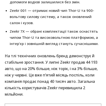
допомоги водієві залишилися без змін.
Zeekr 001 — отримає новий чип Thor-U та 900-
вольтову силову систему, а також оновлений
салон і кузов.
Zeekr 7X — обрані комплектації також оснастять
чипом Thor-U та високовольтною платформою, а
інтер’єр і зовнішній вигляд стануть сучаснішими.
На тлі технічних оновлень бренд демонструє й
стабільне зростання. У липні Zeekr продав 44 193
авто, що на 20% більше, ніж торік, і на 3% більше,
ніж у червні. Це вже п’ятий місяць поспіль, коли
компанія продає понад 40 тисяч авто. Загальна
кількість користувачів Zeekr перевищила 2
мільйони.