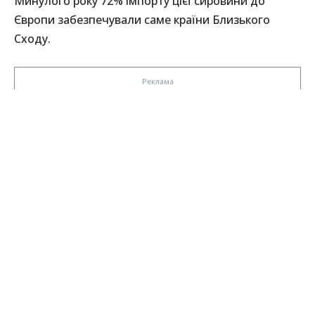
Минулого року 72% імпорту цієї сировини до
Європи забезпечували саме країни Близького
Сходу.