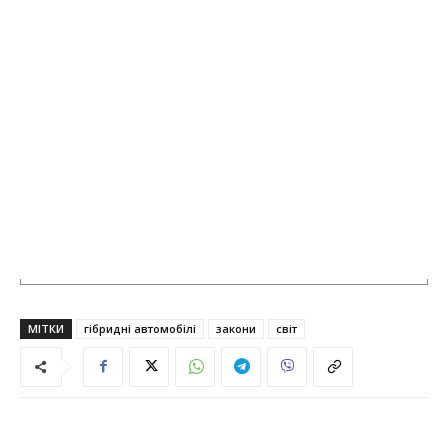
МІТКИ
гібридні автомобілі
закони
світ